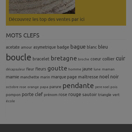
Découvrez les top des ventes
par ici
MOTS CLEFS
bague
bleu
badge
acetate
asymetrique
blanc
amour
boucle
bretagne
cuir
collier
bracelet
coeur
broche
goutte
fleurs
jaune
fleur
homme
maman
décapsuleur
lune
noel
noir
mamie
marque page
maîtresse
manchette
marin
pendante
parure
octobre rose
orange
pois
papa
pere noel
porte clef
rouge
rose
sautoir
pompon
prénom
triangle
vert
école