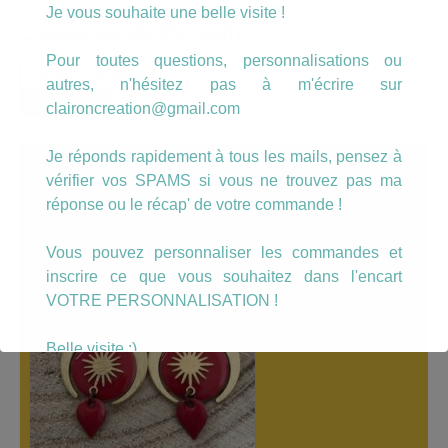
Je vous souhaite une belle visite !
CHERCHER UN PRODUIT…
Pour toutes questions, personnalisations ou
Recherche
autres, n'hésitez pas à m'écrire sur
pour :
Recherche
claironcreation@gmail.com
Je réponds rapidement à tous les mails, pensez à
A LÀ UNE
vérifier vos SPAMS si vous ne trouvez pas ma
réponse ou le récap' de votre commande !
Vous pouvez personnaliser les commandes et
inscrire ce que vous souhaitez dans l'encart
VOTRE PERSONNALISATION !
Belle visite :)