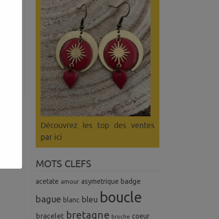
es
r
Découvrez les top des ventes
par ici
MOTS CLEFS
badge
acetate
asymetrique
amour
boucle
bague
bleu
blanc
bretagne
bracelet
coeur
broche