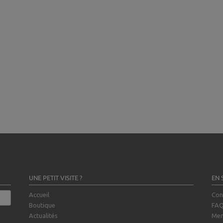
UNE PETIT VISITE ?
EN 
Accueil
Con
Boutique
FA
Actualités
Men