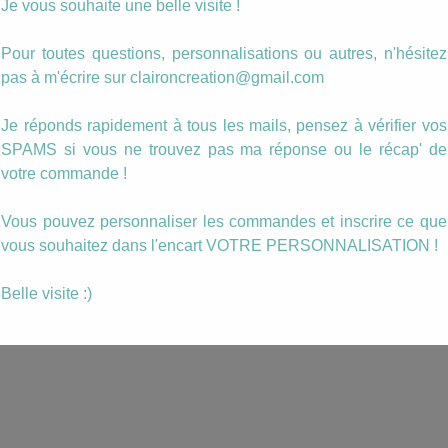
Je vous souhaite une belle visite !
dantes
Boucles goutte
Manchette pétal
Pour toutes questions, personnalisations ou autres, n'hésitez
oses
pétales de roses
rose orange noi
pas à m'écrire sur claironcreation@gmail.com
8.00
€
9.00
€
Je réponds rapidement à tous les mails, pensez à vérifier vos
ANIER
AJOUTER AU PANIER
AJOUTER AU PANIER
SPAMS si vous ne trouvez pas ma réponse ou le récap' de
votre commande !
Vous pouvez personnaliser les commandes et inscrire ce que
vous souhaitez dans l'encart VOTRE PERSONNALISATION !
Belle visite :)