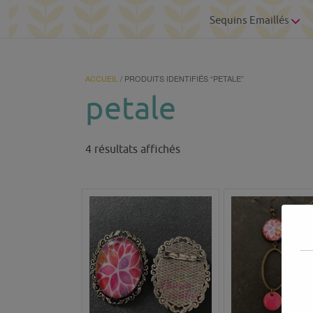
Sequins Emaillés
ACCUEIL
/ PRODUITS IDENTIFIÉS “PETALE”
petale
Trié
4 résultats affichés
du
plus
récent
au
plus
ancien