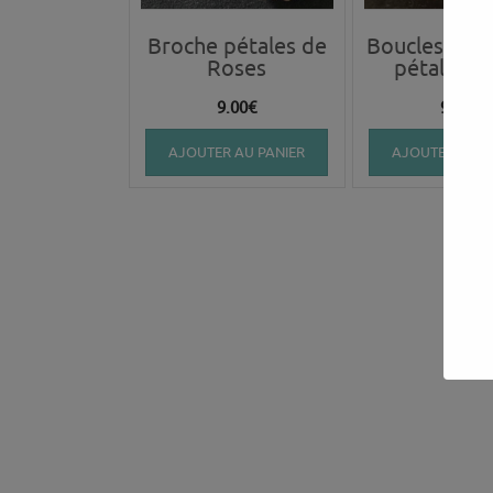
Broche pétales de
Boucles pen
Roses
pétales r
9.00
€
9.00
€
AJOUTER AU PANIER
AJOUTER AU P