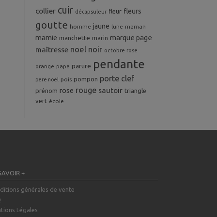
cuir
collier
fleurs
fleur
décapsuleur
goutte
jaune
homme
maman
lune
mamie
marque page
manchette
marin
noel
noir
maîtresse
octobre rose
pendante
parure
orange
papa
porte clef
pompon
pois
pere noel
rouge
rose
sautoir
prénom
triangle
vert
école
SAVOIR +
ditions générales de vente
Q
tions Légales