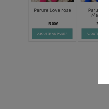
Parure Love rose
Parure c
Mariniè
15.00
€
20.00
€
AJOUTER AU PANIER
AJOUTER AU P