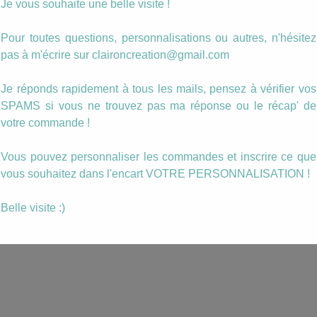
Je vous souhaite une belle visite !
œur
Parure les jeunes
Parure Je t’aim
Pour toutes questions, personnalisations ou autres, n'hésitez
re
amoureux
pas à m'écrire sur claironcreation@gmail.com
16.00
€
22.00
€
Je réponds rapidement à tous les mails, pensez à vérifier vos
ANIER
AJOUTER AU PANIER
AJOUTER AU PANIER
SPAMS si vous ne trouvez pas ma réponse ou le récap' de
votre commande !
Vous pouvez personnaliser les commandes et inscrire ce que
vous souhaitez dans l'encart VOTRE PERSONNALISATION !
Belle visite :)