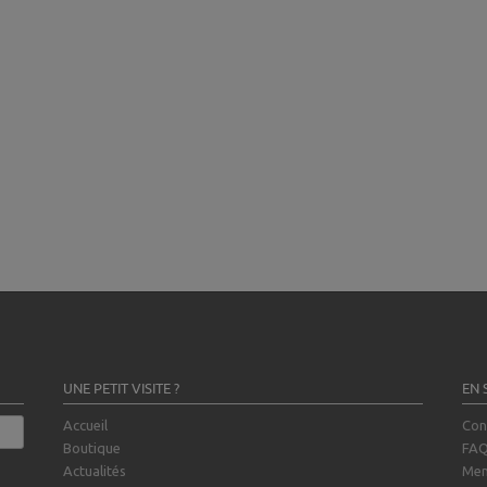
UNE PETIT VISITE ?
EN 
Accueil
Con
Boutique
FA
Actualités
Men