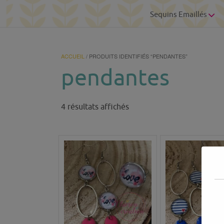
Sequins Emaillés
ACCUEIL
/ PRODUITS IDENTIFIÉS “PENDANTES”
pendantes
Trié
4 résultats affichés
du
plus
récent
au
plus
ancien