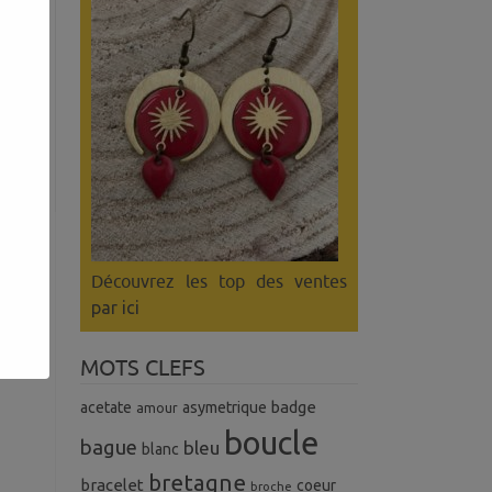
e
Découvrez les top des ventes
par ici
MOTS CLEFS
badge
acetate
asymetrique
amour
boucle
bague
bleu
blanc
bretagne
bracelet
coeur
broche