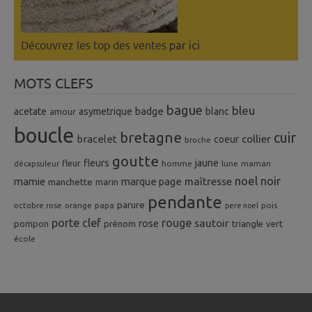
Découvrez les top des ventes
par ici
MOTS CLEFS
bague
bleu
badge
acetate
asymetrique
blanc
amour
boucle
bretagne
cuir
collier
bracelet
coeur
broche
goutte
fleurs
jaune
fleur
homme
maman
décapsuleur
lune
noel
noir
mamie
marque page
maîtresse
manchette
marin
pendante
parure
octobre rose
orange
pois
papa
pere noel
porte clef
rouge
rose
sautoir
pompon
prénom
triangle
vert
école