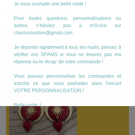
Je vous souhaite une belle visite !
CHERCHER UN PRODUIT…
Pour toutes questions, personnalisations ou
Recherche
autres, n'hésitez pas à m'écrire sur
pour :
Recherche
claironcreation@gmail.com
Je réponds rapidement à tous les mails, pensez à
A LÀ UNE
vérifier vos SPAMS si vous ne trouvez pas ma
réponse ou le récap' de votre commande !
Vous pouvez personnaliser les commandes et
inscrire ce que vous souhaitez dans l'encart
VOTRE PERSONNALISATION !
Belle visite :)