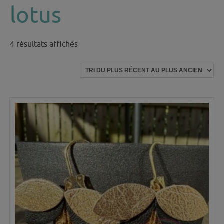
lotus
Trié
4 résultats affichés
du
plus
récent
au
plus
ancien