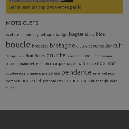
Découvrez les top des ventes
par ici
MOTS CLEFS
bague
bleu
badge
acetate
asymetrique
blanc
amour
boucle
bretagne
cuir
collier
bracelet
coeur
broche
goutte
fleurs
jaune
fleur
homme
maman
décapsuleur
lune
noel
noir
mamie
marque page
maîtresse
manchette
marin
pendante
parure
octobre rose
orange
pois
papa
pere noel
porte clef
rouge
rose
sautoir
pompon
prénom
triangle
vert
école