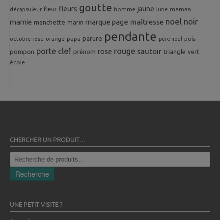
goutte
fleurs
jaune
fleur
homme
maman
décapsuleur
lune
noel
noir
mamie
marque page
maîtresse
manchette
marin
pendante
parure
octobre rose
orange
pois
papa
pere noel
porte clef
rouge
rose
sautoir
pompon
prénom
triangle
vert
école
CHERCHER UN PRODUIT…
Recherche
pour :
Recherche
UNE PETIT VISITE ?