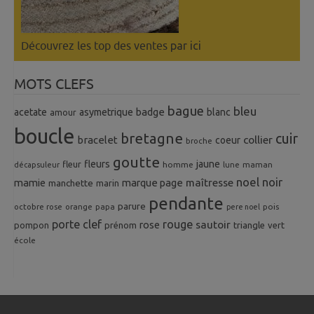
Découvrez les top des ventes
par ici
MOTS CLEFS
bague
bleu
badge
acetate
asymetrique
blanc
amour
boucle
bretagne
cuir
collier
bracelet
coeur
broche
goutte
fleurs
jaune
fleur
homme
maman
décapsuleur
lune
noel
noir
mamie
marque page
maîtresse
manchette
marin
pendante
parure
octobre rose
orange
pois
papa
pere noel
porte clef
rouge
rose
sautoir
pompon
prénom
triangle
vert
école