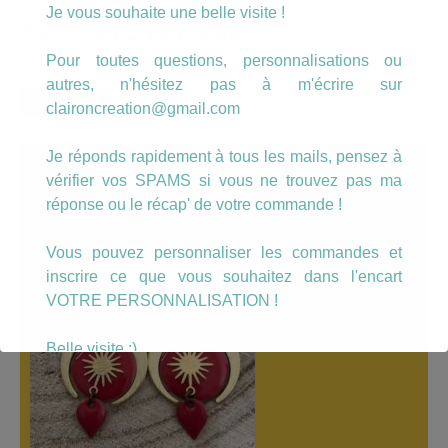
Je vous souhaite une belle visite !
CHERCHER UN PRODUIT…
Pour toutes questions, personnalisations ou
Recherche
autres, n'hésitez pas à m'écrire sur
pour :
Recherche
claironcreation@gmail.com
Je réponds rapidement à tous les mails, pensez à
A LÀ UNE
vérifier vos SPAMS si vous ne trouvez pas ma
réponse ou le récap' de votre commande !
Vous pouvez personnaliser les commandes et
inscrire ce que vous souhaitez dans l'encart
VOTRE PERSONNALISATION !
Belle visite :)