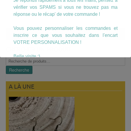
Je réponds rapidement à tous les mails, pensez à
vérifier vos SPAMS si vous ne trouvez pas ma
réponse ou le récap' de votre commande !
Vous pouvez personnaliser les commandes et
Mon compte
inscrire ce que vous souhaitez dans l'encart
VOTRE PERSONNALISATION !
CHERCHER UN PRODUIT…
Belle visite :)
Recherche
pour :
Recherche
A LÀ UNE