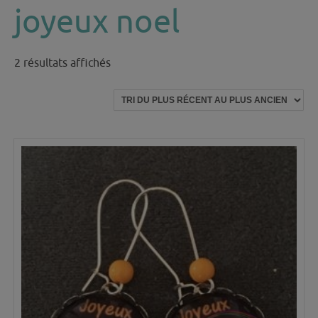
joyeux noel
Trié
2 résultats affichés
du
plus
récent
au
plus
ancien