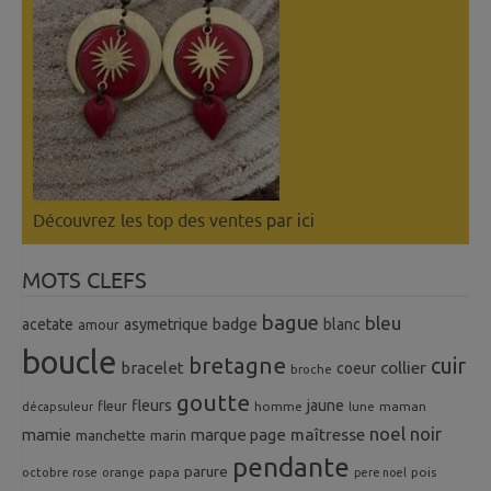
Découvrez les top des ventes
par ici
MOTS CLEFS
bague
bleu
badge
acetate
asymetrique
blanc
amour
boucle
bretagne
cuir
collier
bracelet
coeur
broche
goutte
fleurs
jaune
fleur
homme
maman
décapsuleur
lune
noel
noir
mamie
marque page
maîtresse
manchette
marin
pendante
parure
octobre rose
orange
pois
papa
pere noel