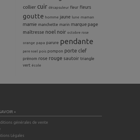
cuir
collier
fleurs
fleur
décapsuleur
goutte
jaune
homme
maman
lune
mamie
marque page
manchette
marin
noel
noir
maîtresse
octobre rose
pendante
parure
orange
papa
porte clef
pompon
pois
pere noel
rouge
rose
sautoir
prénom
triangle
vert
école
SAVOIR +
ditions générales de vente
Q
tions Légales