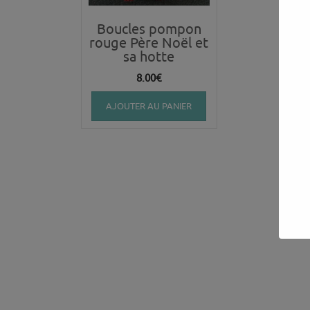
Boucles pompon
rouge Père Noël et
sa hotte
8.00
€
AJOUTER AU PANIER