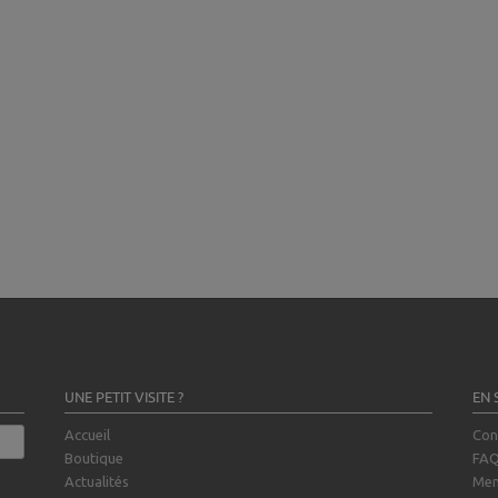
UNE PETIT VISITE ?
EN 
Accueil
Con
Boutique
FA
Actualités
Men