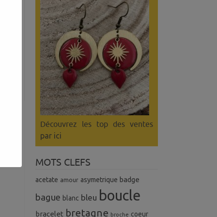
Découvrez les top des ventes
par ici
MOTS CLEFS
badge
acetate
asymetrique
amour
boucle
bague
bleu
blanc
bretagne
bracelet
coeur
broche