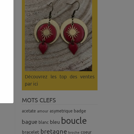
Découvrez les top des ventes
par ici
MOTS CLEFS
badge
acetate
asymetrique
amour
boucle
bague
bleu
blanc
bretagne
bracelet
coeur
broche