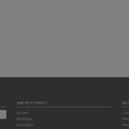
UNE PETIT VISITE ?
EN 
Accueil
Con
Boutique
FA
Actualités
Men