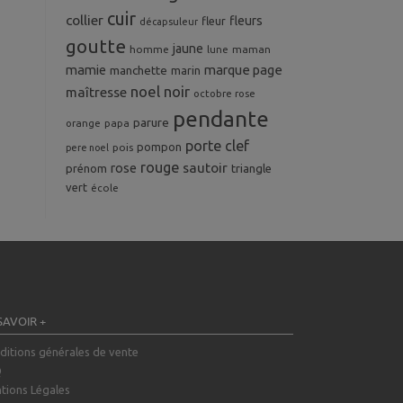
cuir
collier
fleurs
fleur
décapsuleur
goutte
jaune
homme
maman
lune
mamie
marque page
manchette
marin
noel
noir
maîtresse
octobre rose
pendante
parure
orange
papa
porte clef
pompon
pois
pere noel
rouge
rose
sautoir
prénom
triangle
vert
école
SAVOIR +
ditions générales de vente
Q
tions Légales