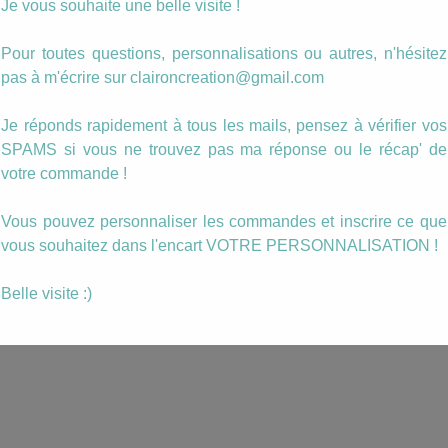
Je vous souhaite une belle visite !
uille
Boucles Citrouilles
Pour toutes questions, personnalisations ou autres, n'hésitez
en
Halloween
pas à m'écrire sur claironcreation@gmail.com
8.00
€
Je réponds rapidement à tous les mails, pensez à vérifier vos
ANIER
AJOUTER AU PANIER
SPAMS si vous ne trouvez pas ma réponse ou le récap' de
votre commande !
Vous pouvez personnaliser les commandes et inscrire ce que
vous souhaitez dans l'encart VOTRE PERSONNALISATION !
Belle visite :)