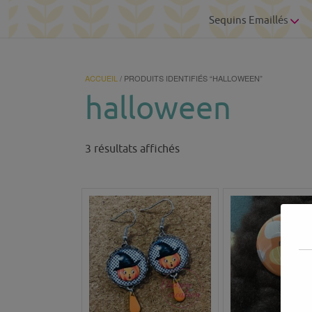
Sequins Emaillés
ACCUEIL
/ PRODUITS IDENTIFIÉS “HALLOWEEN”
halloween
Trié
3 résultats affichés
du
plus
récent
au
plus
ancien