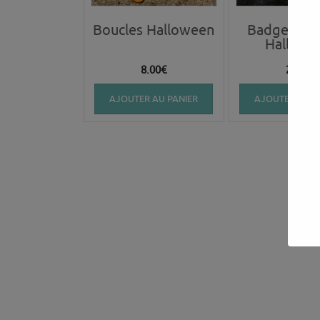
Boucles Halloween
Badge Citro
Hallowe
8.00
€
2.50
€
AJOUTER AU PANIER
AJOUTER AU P