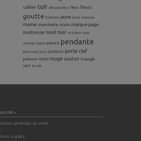
cuir
collier
fleurs
fleur
décapsuleur
goutte
jaune
homme
maman
lune
mamie
marque page
manchette
marin
noel
noir
maîtresse
octobre rose
pendante
parure
orange
papa
porte clef
pompon
pois
pere noel
rouge
rose
sautoir
prénom
triangle
vert
école
SAVOIR +
ditions générales de vente
Q
tions Légales