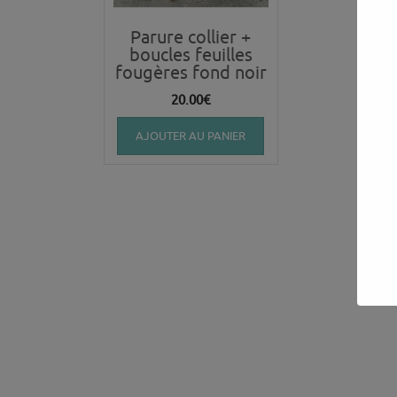
Parure collier +
boucles feuilles
fougères fond noir
20.00
€
AJOUTER AU PANIER