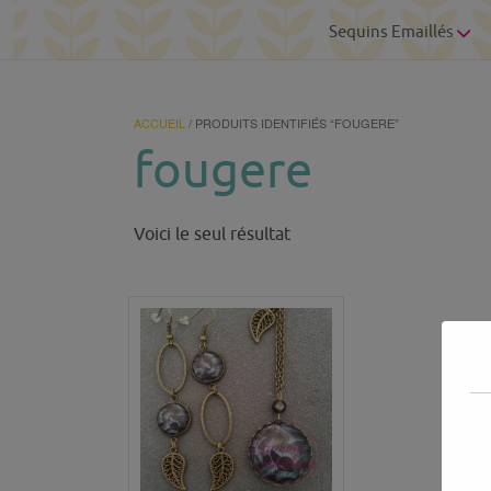
Sequins Emaillés
ACCUEIL
/ PRODUITS IDENTIFIÉS “FOUGERE”
fougere
Voici le seul résultat