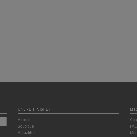
UNE PETIT VISITE ?
EN 
Accueil
Con
Boutique
FA
Actualités
Men