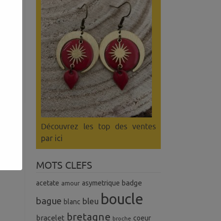
Découvrez les top des ventes
par ici
MOTS CLEFS
badge
acetate
asymetrique
amour
boucle
bague
bleu
blanc
bretagne
bracelet
coeur
broche