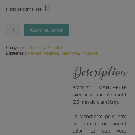
Photo personnalisée
quantité
Ajouter au panier
de
Manchette
Joli
Catégories :
Bracelets
,
Manchette
Feuillage
Étiquettes :
bracelet
,
feuillage
,
manchette
,
moutarde
sur
fond
Moutarde
Description
Bracelet MANCHETTE
avec insertion de motif
(25 mm de diamètre).
La Manchette peut être
en bronze ou argent
selon ce que vous