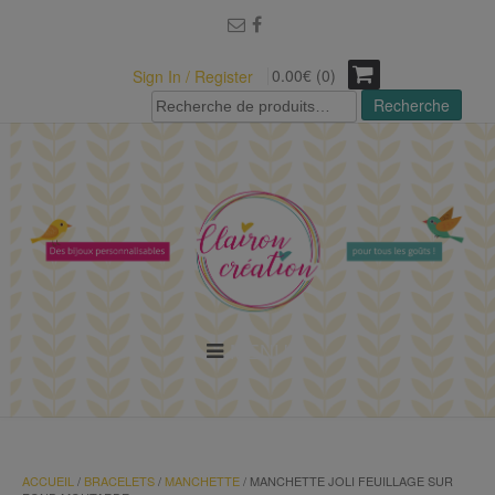
modal-check
0.00€ (0)
Sign In / Register
Recherche
Recherche
pour :
MENU
ACCUEIL
/
BRACELETS
/
MANCHETTE
/ MANCHETTE JOLI FEUILLAGE SUR