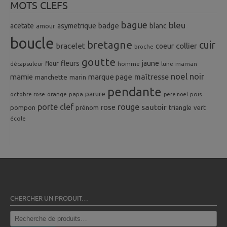
MOTS CLEFS
bague
bleu
badge
acetate
asymetrique
blanc
amour
boucle
bretagne
cuir
collier
bracelet
coeur
broche
goutte
fleurs
jaune
fleur
homme
maman
décapsuleur
lune
noel
noir
mamie
marque page
maîtresse
manchette
marin
pendante
parure
octobre rose
orange
pois
papa
pere noel
porte clef
rouge
rose
sautoir
pompon
prénom
triangle
vert
école
CHERCHER UN PRODUIT…
Recherche
pour :