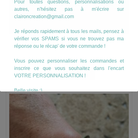
Pour toutes questions, personnalisations ou
autres, n'hésitez pas à m'écrire sur
claironcreation@gmail.com
Je réponds rapidement à tous les mails, pensez à
vérifier vos SPAMS si vous ne trouvez pas ma
Parure motif tropical coloré
réponse ou le récap' de votre commande !
20.50
€
Vous pouvez personnaliser les commandes et
inscrire ce que vous souhaitez dans l'encart
AJOUTER AU PANIER
VOTRE PERSONNALISATION !
Belle visite :)