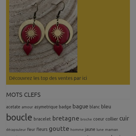
Découvrez les top des ventes
par ici
MOTS CLEFS
bague
bleu
badge
acetate
asymetrique
blanc
amour
boucle
bretagne
cuir
collier
bracelet
coeur
broche
goutte
fleurs
jaune
fleur
homme
maman
décapsuleur
lune