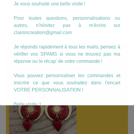
Je vous souhaite une belle visite !
CHERCHER UN PRODUIT…
Pour toutes questions, personnalisations ou
Recherche
autres, n'hésitez pas à m'écrire sur
pour :
Recherche
claironcreation@gmail.com
Je réponds rapidement à tous les mails, pensez à
A LÀ UNE
vérifier vos SPAMS si vous ne trouvez pas ma
réponse ou le récap' de votre commande !
Vous pouvez personnaliser les commandes et
inscrire ce que vous souhaitez dans l'encart
VOTRE PERSONNALISATION !
Belle visite :)