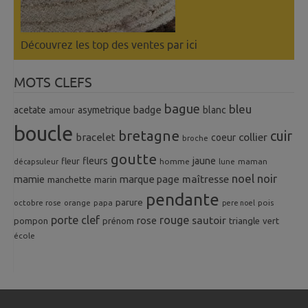
Découvrez les top des ventes
par ici
MOTS CLEFS
bague
bleu
badge
acetate
asymetrique
blanc
amour
boucle
bretagne
cuir
collier
bracelet
coeur
broche
goutte
fleurs
jaune
fleur
homme
maman
décapsuleur
lune
noel
noir
mamie
marque page
maîtresse
manchette
marin
pendante
parure
octobre rose
orange
pois
papa
pere noel
porte clef
rouge
rose
sautoir
pompon
prénom
triangle
vert
école