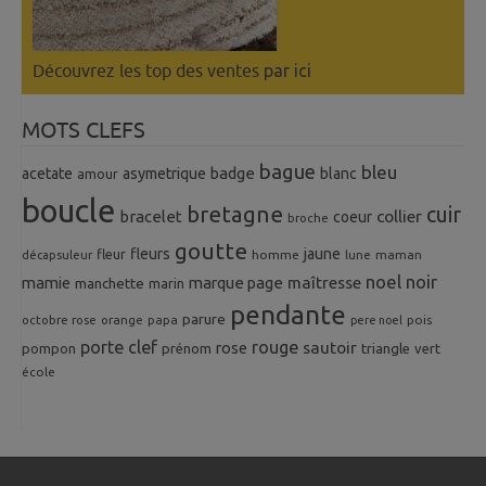
Découvrez les top des ventes
par ici
MOTS CLEFS
bague
bleu
badge
acetate
asymetrique
blanc
amour
boucle
bretagne
cuir
collier
bracelet
coeur
broche
goutte
fleurs
jaune
fleur
homme
maman
décapsuleur
lune
noel
noir
mamie
marque page
maîtresse
manchette
marin
pendante
parure
octobre rose
orange
pois
papa
pere noel
porte clef
rouge
rose
sautoir
pompon
prénom
triangle
vert
école