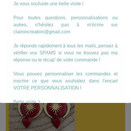
Je vous souhaite une belle visite !
CHERCHER UN PRODUIT…
Pour toutes questions, personnalisations ou
Recherche
autres, n'hésitez pas à m'écrire sur
pour :
Recherche
claironcreation@gmail.com
Je réponds rapidement à tous les mails, pensez à
A LÀ UNE
vérifier vos SPAMS si vous ne trouvez pas ma
réponse ou le récap' de votre commande !
Vous pouvez personnaliser les commandes et
inscrire ce que vous souhaitez dans l'encart
VOTRE PERSONNALISATION !
Belle visite :)