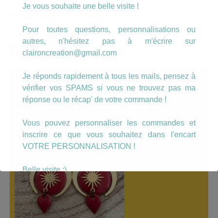
Je vous souhaite une belle visite !
CHERCHER UN PRODUIT…
Pour toutes questions, personnalisations ou
Recherche
autres, n'hésitez pas à m'écrire sur
pour :
Recherche
claironcreation@gmail.com
Je réponds rapidement à tous les mails, pensez à
A LÀ UNE
vérifier vos SPAMS si vous ne trouvez pas ma
réponse ou le récap' de votre commande !
Vous pouvez personnaliser les commandes et
inscrire ce que vous souhaitez dans l'encart
VOTRE PERSONNALISATION !
Belle visite :)