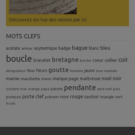
Découvrez les top des ventes
par ici
MOTS CLEFS
bague
bleu
badge
acetate
asymetrique
blanc
amour
boucle
bretagne
cuir
collier
bracelet
coeur
broche
goutte
fleurs
jaune
fleur
homme
maman
décapsuleur
lune
noel
noir
mamie
marque page
maîtresse
manchette
marin
pendante
parure
octobre rose
orange
pois
papa
pere noel
porte clef
rouge
rose
sautoir
pompon
prénom
triangle
vert
école