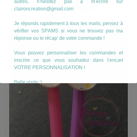
autres, n'hésitez pas à m'écrire sur
AJOUTER AU PANIER
claironcreation@gmail.com
Je réponds rapidement à tous les mails, pensez à
vérifier vos SPAMS si vous ne trouvez pas ma
réponse ou le récap' de votre commande !
Vous pouvez personnaliser les commandes et
inscrire ce que vous souhaitez dans l'encart
VOTRE PERSONNALISATION !
Belle visite :)