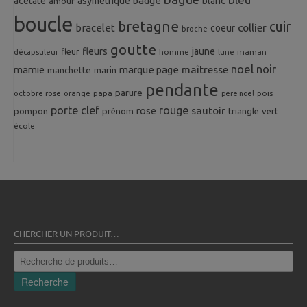
badge
acetate
asymetrique
blanc
amour
boucle
bretagne
cuir
collier
bracelet
coeur
broche
goutte
fleurs
jaune
fleur
homme
maman
décapsuleur
lune
noel
noir
mamie
marque page
maîtresse
manchette
marin
pendante
parure
octobre rose
orange
pois
papa
pere noel
porte clef
rouge
rose
sautoir
pompon
prénom
triangle
vert
école
CHERCHER UN PRODUIT…
Recherche
pour :
Recherche