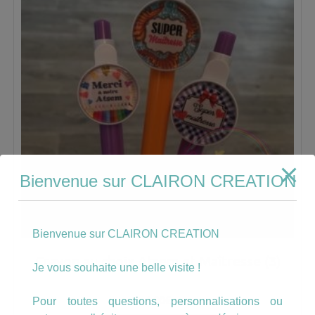
Bienvenue sur CLAIRON CREATION
Bienvenue sur CLAIRON CREATION
Crayon au choix Atsem et Maîtresse (3)
Je vous souhaite une belle visite !
4.00
€
Pour toutes questions, personnalisations ou