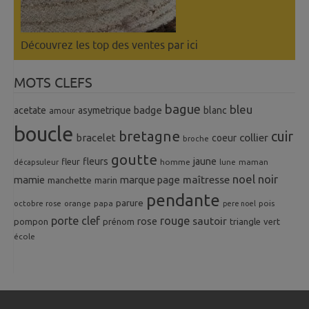
Découvrez les top des ventes
par ici
MOTS CLEFS
bague
bleu
badge
acetate
asymetrique
blanc
amour
boucle
bretagne
cuir
collier
bracelet
coeur
broche
goutte
fleurs
jaune
fleur
homme
maman
décapsuleur
lune
noel
noir
mamie
marque page
maîtresse
manchette
marin
pendante
parure
octobre rose
orange
pois
papa
pere noel
porte clef
rouge
rose
sautoir
pompon
prénom
triangle
vert
école