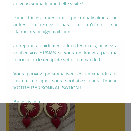
Je vous souhaite une belle visite !
CHERCHER UN PRODUIT…
Pour toutes questions, personnalisations ou
Recherche
autres, n'hésitez pas à m'écrire sur
pour :
Recherche
claironcreation@gmail.com
Je réponds rapidement à tous les mails, pensez à
A LÀ UNE
vérifier vos SPAMS si vous ne trouvez pas ma
réponse ou le récap' de votre commande !
Vous pouvez personnaliser les commandes et
inscrire ce que vous souhaitez dans l'encart
VOTRE PERSONNALISATION !
Belle visite :)