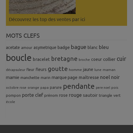
Découvrez les top des ventes
par ici
MOTS CLEFS
bague
bleu
badge
acetate
asymetrique
blanc
amour
boucle
bretagne
cuir
collier
bracelet
coeur
broche
goutte
fleurs
jaune
fleur
homme
maman
décapsuleur
lune
noel
noir
mamie
marque page
maîtresse
manchette
marin
pendante
parure
octobre rose
orange
pois
papa
pere noel
porte clef
rouge
rose
sautoir
pompon
prénom
triangle
vert
école