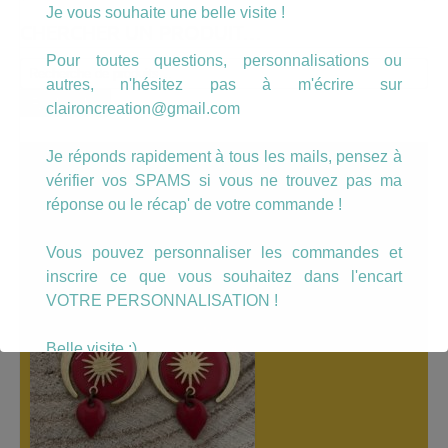
Je vous souhaite une belle visite !
CHERCHER UN PRODUIT…
Pour toutes questions, personnalisations ou
Recherche
autres, n'hésitez pas à m'écrire sur
pour :
Recherche
claironcreation@gmail.com
Je réponds rapidement à tous les mails, pensez à
A LÀ UNE
vérifier vos SPAMS si vous ne trouvez pas ma
réponse ou le récap' de votre commande !
Vous pouvez personnaliser les commandes et
inscrire ce que vous souhaitez dans l'encart
VOTRE PERSONNALISATION !
Belle visite :)