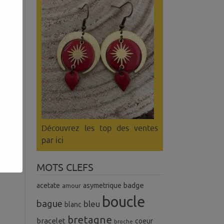
es
as
Découvrez les top des ventes
par ici
MOTS CLEFS
badge
acetate
asymetrique
amour
boucle
bague
bleu
blanc
bretagne
bracelet
coeur
broche