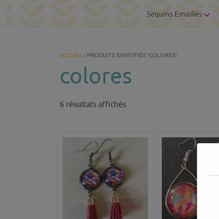
Sequins Emaillés
ACCUEIL
/ PRODUITS IDENTIFIÉS “COLORES”
colores
Trié
6 résultats affichés
du
plus
récent
au
plus
ancien