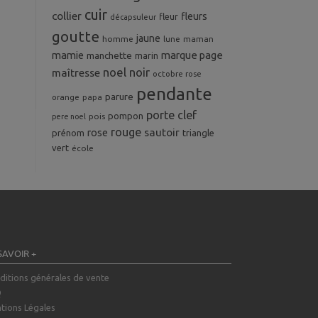
cuir
collier
fleurs
fleur
décapsuleur
goutte
jaune
homme
maman
lune
mamie
marque page
manchette
marin
noel
noir
maîtresse
octobre rose
pendante
parure
orange
papa
porte clef
pompon
pois
pere noel
rouge
rose
sautoir
prénom
triangle
vert
école
SAVOIR +
ditions générales de vente
Q
tions Légales