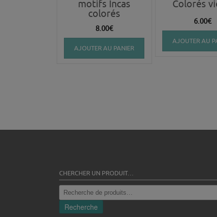
motifs Incas
Colorés vi
colorés
6.00
€
8.00
€
AJOUTER AU P
AJOUTER AU PANIER
CHERCHER UN PRODUIT…
Recherche
pour :
Recherche