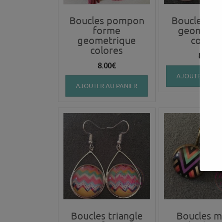
Boucles pompon
Boucles tri
forme
geometri
geometrique
colore
colores
8.00
€
8.00
€
AJOUTER AU P
AJOUTER AU PANIER
Boucles triangle
Boucles m