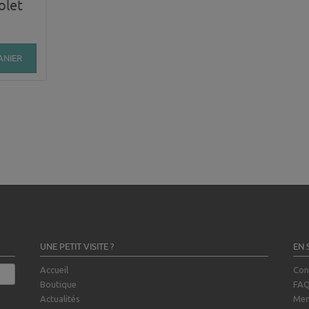
olet
ANIER
UNE PETIT VISITE ?
EN 
Accueil
Con
Boutique
FA
Actualités
Men