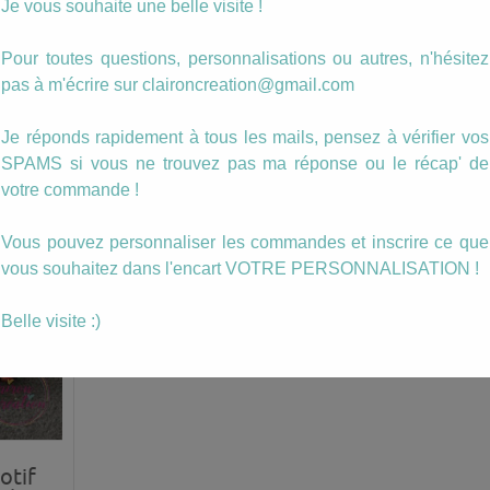
Je vous souhaite une belle visite !
angle
Boucles Pendantes
Boucles Pendant
Pour toutes questions, personnalisations ou autres, n'hésitez
que
géometriques
zig zag motif Inc
pas à m'écrire sur claironcreation@gmail.com
s
colorés
8.00
€
8.00
€
Je réponds rapidement à tous les mails, pensez à vérifier vos
AJOUTER AU PANIER
SPAMS si vous ne trouvez pas ma réponse ou le récap' de
ANIER
AJOUTER AU PANIER
votre commande !
Vous pouvez personnaliser les commandes et inscrire ce que
vous souhaitez dans l'encart VOTRE PERSONNALISATION !
Belle visite :)
otif