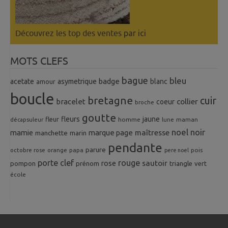
Découvrez les top des ventes
par ici
MOTS CLEFS
bague
bleu
badge
acetate
asymetrique
blanc
amour
boucle
bretagne
cuir
collier
bracelet
coeur
broche
goutte
fleurs
jaune
fleur
homme
maman
décapsuleur
lune
noel
noir
mamie
marque page
maîtresse
manchette
marin
pendante
parure
octobre rose
orange
pois
papa
pere noel
porte clef
rouge
rose
sautoir
pompon
prénom
triangle
vert
école