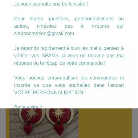
Je vous souhaite une belle visite !
CHERCHER UN PRODUIT…
Pour toutes questions, personnalisations ou
Recherche
autres, n'hésitez pas à m'écrire sur
pour :
Recherche
claironcreation@gmail.com
Je réponds rapidement à tous les mails, pensez à
A LÀ UNE
vérifier vos SPAMS si vous ne trouvez pas ma
réponse ou le récap' de votre commande !
Vous pouvez personnaliser les commandes et
inscrire ce que vous souhaitez dans l'encart
VOTRE PERSONNALISATION !
Belle visite :)