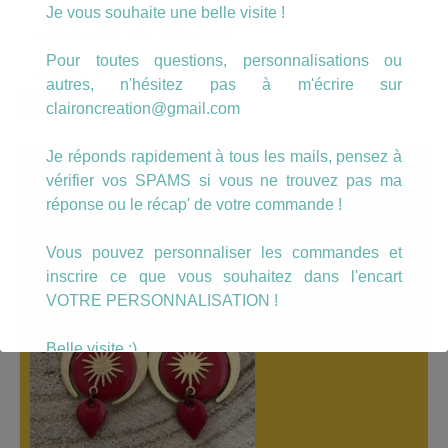
Je vous souhaite une belle visite !
CHERCHER UN PRODUIT…
Pour toutes questions, personnalisations ou
Recherche
autres, n'hésitez pas à m'écrire sur
pour :
Recherche
claironcreation@gmail.com
Je réponds rapidement à tous les mails, pensez à
A LÀ UNE
vérifier vos SPAMS si vous ne trouvez pas ma
réponse ou le récap' de votre commande !
Vous pouvez personnaliser les commandes et
inscrire ce que vous souhaitez dans l'encart
VOTRE PERSONNALISATION !
Belle visite :)