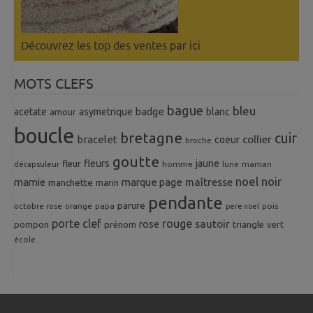
Découvrez les top des ventes
par ici
MOTS CLEFS
bague
bleu
badge
acetate
asymetrique
blanc
amour
boucle
bretagne
cuir
collier
bracelet
coeur
broche
goutte
fleurs
jaune
fleur
homme
maman
décapsuleur
lune
noel
noir
mamie
marque page
maîtresse
manchette
marin
pendante
parure
octobre rose
orange
pois
papa
pere noel
porte clef
rouge
rose
sautoir
pompon
prénom
triangle
vert
école