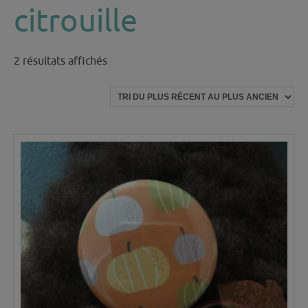
citrouille
Trié
2 résultats affichés
du
plus
récent
au
plus
ancien