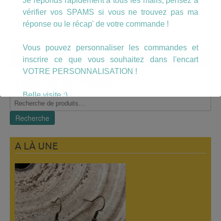
Je réponds rapidement à tous les mails, pensez à
vérifier vos SPAMS si vous ne trouvez pas ma
réponse ou le récap' de votre commande !
Vous pouvez personnaliser les commandes et
Mon compte
inscrire ce que vous souhaitez dans l'encart
VOTRE PERSONNALISATION !
CHERCHER UN PRODUIT…
Belle visite :)
Recherche
pour :
Recherche
A LÀ UNE