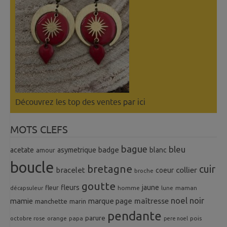
Découvrez les top des ventes
par ici
MOTS CLEFS
bague
bleu
badge
acetate
asymetrique
blanc
amour
boucle
bretagne
cuir
collier
bracelet
coeur
broche
goutte
fleurs
jaune
fleur
homme
maman
décapsuleur
lune
noel
noir
mamie
marque page
maîtresse
manchette
marin
pendante
parure
octobre rose
orange
pois
papa
pere noel