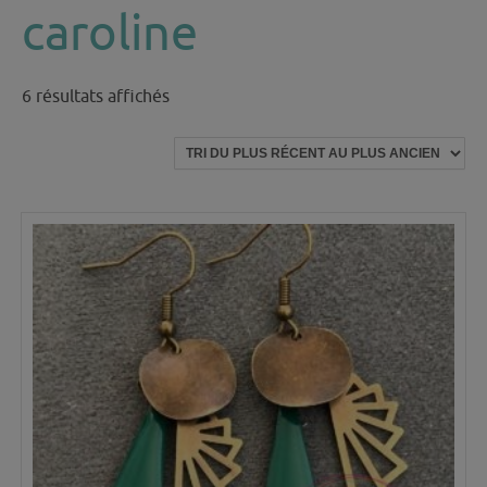
caroline
Trié
6 résultats affichés
du
plus
récent
au
plus
ancien