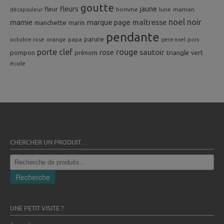
goutte
fleurs
jaune
fleur
homme
maman
décapsuleur
lune
noel
noir
mamie
marque page
maîtresse
manchette
marin
pendante
parure
octobre rose
orange
pois
papa
pere noel
porte clef
rouge
rose
sautoir
pompon
prénom
triangle
vert
école
CHERCHER UN PRODUIT…
Recherche
pour :
Recherche
UNE PETIT VISITE ?