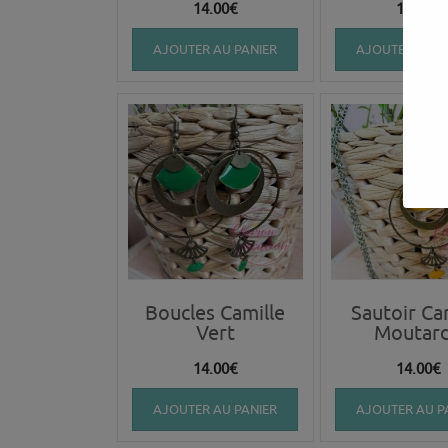
14.00
€
14.00
€
AJOUTER AU PANIER
AJOUTER AU P
Boucles Camille
Sautoir Ca
Vert
Moutar
14.00
€
14.00
€
AJOUTER AU PANIER
AJOUTER AU P