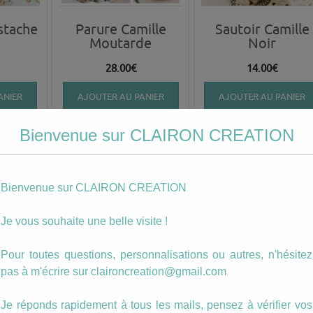
stache
Parure Camille
Sautoir Camille
Moutarde
Noir
28.00
€
14.00
€
ANIER
AJOUTER AU PANIER
AJOUTER AU PANIER
Bienvenue sur CLAIRON CREATION
Bienvenue sur CLAIRON CREATION
Je vous souhaite une belle visite !
Pour toutes questions, personnalisations ou autres, n'hésitez
pas à m'écrire sur claironcreation@gmail.com
mille
Boucles Camille
Sautoir Camille
ine
Bleu Marine
Vert
Je réponds rapidement à tous les mails, pensez à vérifier vos