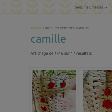
Sequins Emaillés
ACCUEIL
/ PRODUITS IDENTIFIÉS “CAMILLE”
camille
Trié
Affichage de 1–16 sur 17 résultats
du
plus
récent
au
plus
ancien