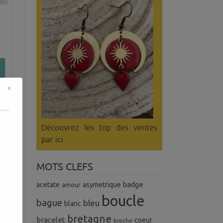
x
Découvrez les top des ventes
par ici
MOTS CLEFS
badge
acetate
asymetrique
amour
boucle
bague
bleu
blanc
bretagne
bracelet
coeur
broche