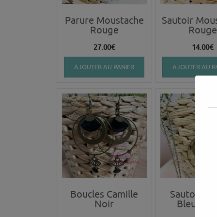
Parure Moustache
Sautoir Mou
Rouge
Rouge
27.00
€
14.00
€
AJOUTER AU PANIER
AJOUTER AU P
Boucles Camille
Sautoir Ca
Noir
Bleu Mar