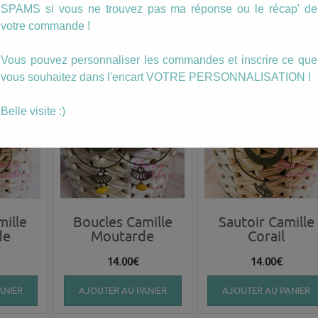
14.00
€
14.00
€
SPAMS si vous ne trouvez pas ma réponse ou le récap' de
votre commande !
ANIER
AJOUTER AU PANIER
AJOUTER AU PANIER
Vous pouvez personnaliser les commandes et inscrire ce que
vous souhaitez dans l'encart VOTRE PERSONNALISATION !
Belle visite :)
mille
Boucles Camille
Sautoir Camille
de
Moutarde
Corail
14.00
€
14.00
€
ANIER
AJOUTER AU PANIER
AJOUTER AU PANIER