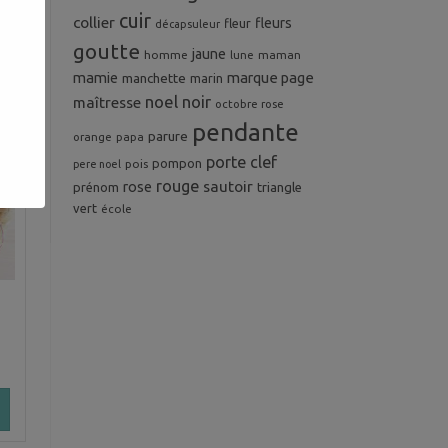
cuir
collier
fleurs
fleur
décapsuleur
goutte
jaune
homme
maman
lune
mamie
marque page
manchette
marin
noel
noir
maîtresse
octobre rose
pendante
parure
orange
papa
porte clef
pompon
pois
pere noel
rouge
rose
sautoir
prénom
triangle
vert
école