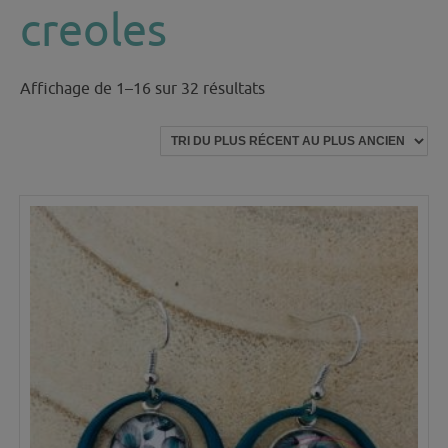
creoles
Trié
Affichage de 1–16 sur 32 résultats
du
plus
récent
au
plus
ancien