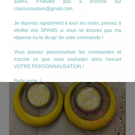
autres, n'hésitez pas à m'écrire sur
AJOUTER AU PANIER
claironcreation@gmail.com
Je réponds rapidement à tous les mails, pensez à
vérifier vos SPAMS si vous ne trouvez pas ma
réponse ou le récap' de votre commande !
Vous pouvez personnaliser les commandes et
inscrire ce que vous souhaitez dans l'encart
VOTRE PERSONNALISATION !
Belle visite :)