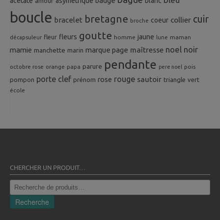
badge
acetate
asymetrique
blanc
amour
boucle
bretagne
cuir
collier
bracelet
coeur
broche
goutte
fleurs
jaune
fleur
homme
maman
décapsuleur
lune
noel
noir
mamie
marque page
maîtresse
manchette
marin
pendante
parure
octobre rose
orange
pois
papa
pere noel
porte clef
rouge
rose
sautoir
pompon
prénom
triangle
vert
école
CHERCHER UN PRODUIT…
Recherche
pour :
Recherche