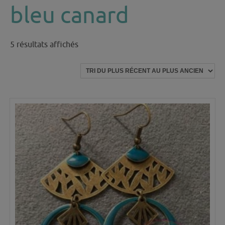
bleu canard
Trié
5 résultats affichés
du
plus
récent
au
plus
ancien