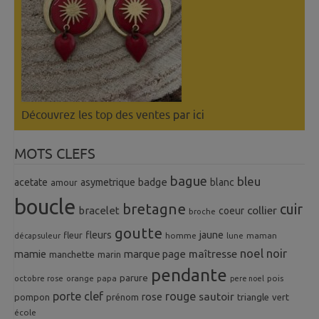
Découvrez les top des ventes
par ici
MOTS CLEFS
bague
bleu
badge
acetate
asymetrique
blanc
amour
boucle
bretagne
cuir
collier
bracelet
coeur
broche
goutte
fleurs
jaune
fleur
homme
maman
décapsuleur
lune
noel
noir
mamie
marque page
maîtresse
manchette
marin
pendante
parure
octobre rose
orange
pois
papa
pere noel
porte clef
rouge
rose
sautoir
pompon
prénom
triangle
vert
école