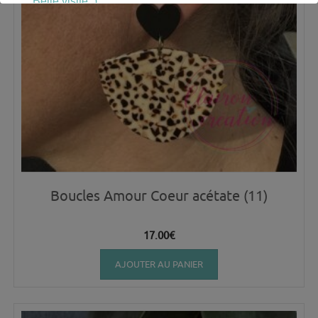
Belle visite :)
Boucles Amour Coeur acétate (11)
17.00
€
AJOUTER AU PANIER