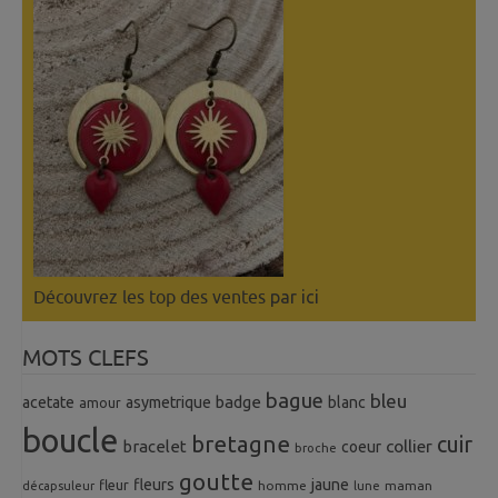
Découvrez les top des ventes
par ici
MOTS CLEFS
bague
bleu
badge
acetate
asymetrique
blanc
amour
boucle
bretagne
cuir
collier
bracelet
coeur
broche
goutte
fleurs
jaune
fleur
homme
maman
décapsuleur
lune