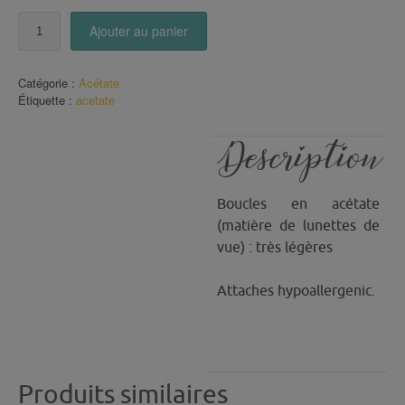
quantité
Ajouter au panier
de
Boucles
acétate
Catégorie :
Acétate
(71)
Étiquette :
acetate
Description
Boucles en acétate
(matière de lunettes de
vue) : très légères
Attaches hypoallergenic.
Produits similaires