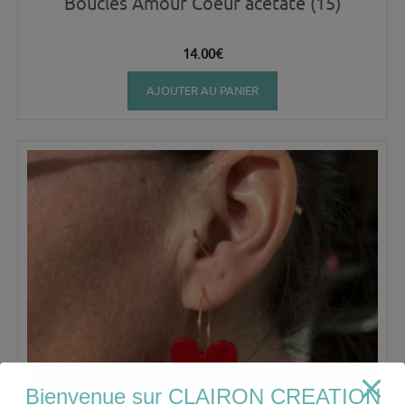
Boucles Amour Coeur acétate (15)
14.00
€
AJOUTER AU PANIER
Bienvenue sur CLAIRON CREATION