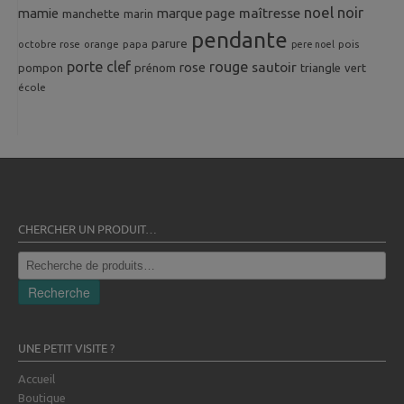
noel
noir
mamie
marque page
maîtresse
manchette
marin
pendante
parure
octobre rose
orange
pois
papa
pere noel
porte clef
rouge
rose
sautoir
pompon
prénom
triangle
vert
école
CHERCHER UN PRODUIT…
Recherche
pour :
Recherche
UNE PETIT VISITE ?
Accueil
Boutique