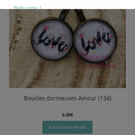
Belle visite :)
Boucles dormeuses Amour (136)
6.00
€
AJOUTER AU PANIER