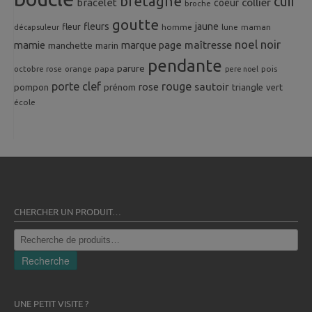
bretagne
cuir
collier
bracelet
coeur
broche
goutte
fleurs
jaune
fleur
homme
maman
décapsuleur
lune
noel
noir
mamie
marque page
maîtresse
manchette
marin
pendante
parure
octobre rose
orange
pois
papa
pere noel
porte clef
rouge
rose
sautoir
pompon
prénom
triangle
vert
école
CHERCHER UN PRODUIT…
Recherche
pour :
Recherche
UNE PETIT VISITE ?