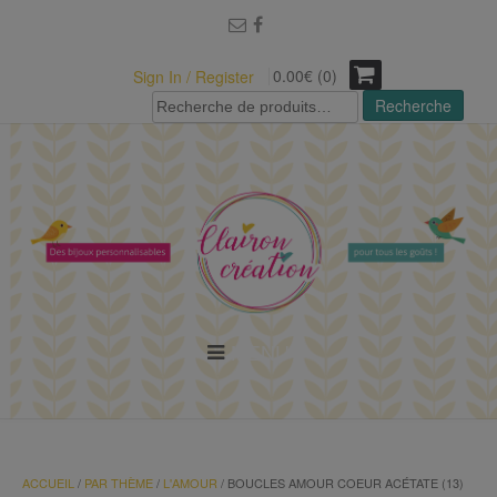
modal-check
0.00€ (0)
Sign In / Register
Recherche
Recherche
pour :
MENU
ACCUEIL
/
PAR THÈME
/
L'AMOUR
/ BOUCLES AMOUR COEUR ACÉTATE (13)