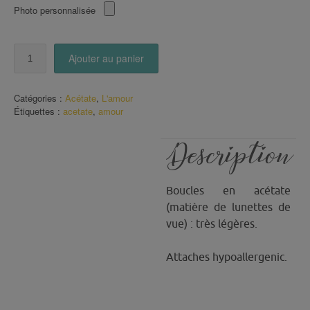
Photo personnalisée
quantité
Ajouter au panier
de
Boucles
Amour
Catégories :
Acétate
,
L'amour
Coeur
Étiquettes :
acetate
,
amour
acétate
(13)
Description
Boucles en acétate
(matière de lunettes de
vue) : très légères.
Attaches hypoallergenic.