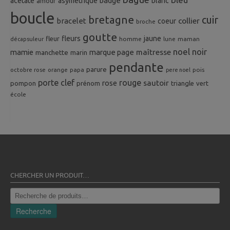
badge
acetate
asymetrique
blanc
amour
boucle
bretagne
cuir
collier
bracelet
coeur
broche
goutte
fleurs
jaune
fleur
homme
maman
décapsuleur
lune
noel
noir
mamie
marque page
maîtresse
manchette
marin
pendante
parure
octobre rose
orange
pois
papa
pere noel
porte clef
rouge
rose
sautoir
pompon
prénom
triangle
vert
école
CHERCHER UN PRODUIT…
Recherche
pour :
Recherche