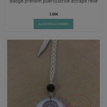
Badge prénom puericultrice attrape reve
3.00
€
AJOUTER AU PANIER