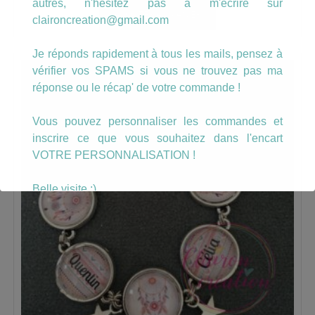
autres, n'hésitez pas à m'écrire sur
AJOUTER AU PANIER
claironcreation@gmail.com
Je réponds rapidement à tous les mails, pensez à
vérifier vos SPAMS si vous ne trouvez pas ma
réponse ou le récap' de votre commande !
Vous pouvez personnaliser les commandes et
inscrire ce que vous souhaitez dans l'encart
VOTRE PERSONNALISATION !
Belle visite :)