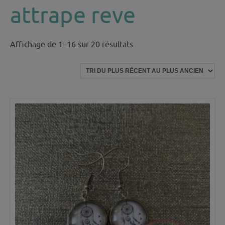
attrape reve
Trié
Affichage de 1–16 sur 20 résultats
du
plus
récent
au
plus
ancien