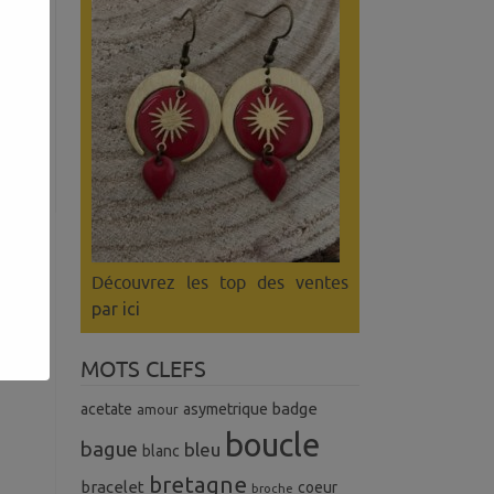
Découvrez les top des ventes
par ici
MOTS CLEFS
badge
acetate
asymetrique
amour
boucle
bague
bleu
blanc
bretagne
bracelet
coeur
broche