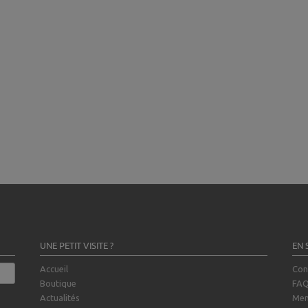
UNE PETIT VISITE ?
EN 
Accueil
Con
Boutique
FA
Actualités
Men