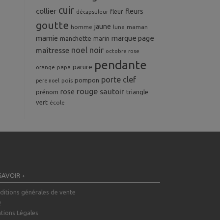
cuir
collier
fleurs
fleur
décapsuleur
goutte
jaune
homme
maman
lune
mamie
marque page
manchette
marin
noel
noir
maîtresse
octobre rose
pendante
parure
orange
papa
porte clef
pompon
pois
pere noel
rouge
rose
sautoir
prénom
triangle
vert
école
SAVOIR +
ditions générales de vente
Q
tions Légales