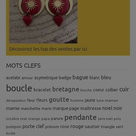
Découvrez les top des ventes
par ici
MOTS CLEFS
bague
bleu
badge
acetate
asymetrique
blanc
amour
boucle
bretagne
cuir
collier
bracelet
coeur
broche
goutte
fleurs
jaune
fleur
homme
maman
décapsuleur
lune
noel
noir
mamie
marque page
maîtresse
manchette
marin
pendante
parure
octobre rose
orange
pois
papa
pere noel
porte clef
rouge
rose
sautoir
pompon
prénom
triangle
vert
école