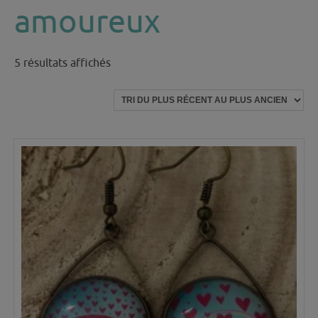
amoureux
Trié
5 résultats affichés
du
plus
récent
au
plus
ancien