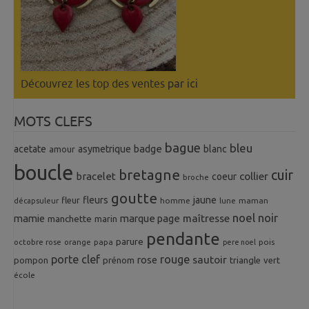
Découvrez les top des ventes
par ici
MOTS CLEFS
bague
bleu
badge
acetate
asymetrique
blanc
amour
boucle
bretagne
cuir
collier
bracelet
coeur
broche
goutte
fleurs
jaune
fleur
homme
maman
décapsuleur
lune
noel
noir
mamie
marque page
maîtresse
manchette
marin
pendante
parure
octobre rose
orange
pois
papa
pere noel
porte clef
rouge
rose
sautoir
pompon
prénom
triangle
vert
école