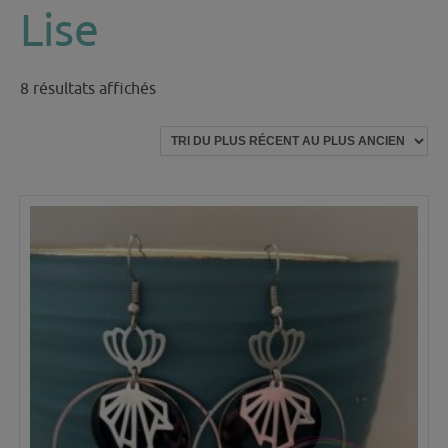
Lise
Trié
8 résultats affichés
du
plus
récent
au
plus
ancien