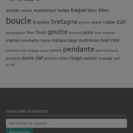
bague
bleu
badge
acetate
asymetrique
blanc
amour
boucle
bretagne
cuir
collier
bracelet
coeur
broche
goutte
fleurs
jaune
fleur
homme
maman
décapsuleur
lune
noel
noir
mamie
marque page
maîtresse
manchette
marin
pendante
parure
octobre rose
orange
pois
papa
pere noel
porte clef
rouge
rose
sautoir
pompon
prénom
triangle
vert
école
CHERCHER UN PRODUIT…
Recherche
pour :
Recherche