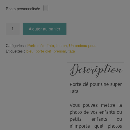
Photo personnalisée
quantité
Ajouter au panier
de
Porte
Clé
Catégories :
Porte clés
,
Tata, tonton
,
Un cadeau pour...
super
Étiquettes :
bleu
,
porte clef
,
prénom
,
tata
Tata
avec
prénom
Description
ton
bleu
Porte clé pour une super
Tata.
Vous pouvez mettre la
photo de vos enfants ou
petits enfants ou
n’importe quel photos