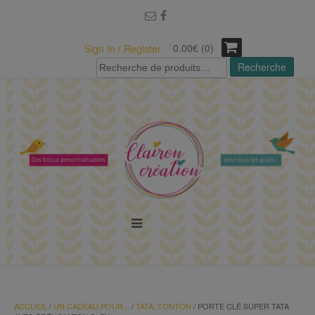
modal-check
0.00€ (0)
Sign In / Register
Recherche
Recherche
pour :
MENU
ACCUEIL
/
UN CADEAU POUR...
/
TATA, TONTON
/ PORTE CLÉ SUPER TATA