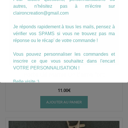
autres, n'hésitez pas à m'écrire sur
claironcreation@gmail.com
Je réponds rapidement à tous les mails, pensez à
vérifier vos SPAMS si vous ne trouvez pas ma
réponse ou le récap' de votre commande !
Vous pouvez personnaliser les commandes et
inscrire ce que vous souhaitez dans l'encart
VOTRE PERSONNALISATION !
Porte Clé Mamie On t’aime fort
Belle visite :)
11.00
€
AJOUTER AU PANIER