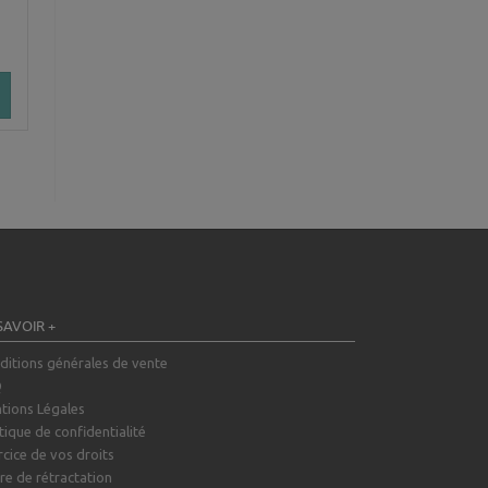
SAVOIR +
ditions générales de vente
Q
tions Légales
tique de confidentialité
rcice de vos droits
re de rétractation