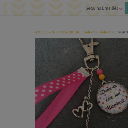
Sequins Emaillés
ACCUEIL
/
UN CADEAU POUR...
/
PARRAIN, MARRAINE
/ PORT