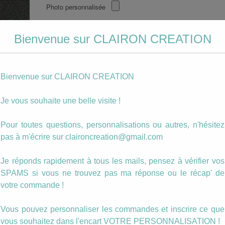
Photo personnalisée
quantité
Bienvenue sur CLAIRON CREATION
Ajouter au panier
de
Porte
Clé
Catégories :
Parrain, marraine
,
Porte clés
,
Un cadeau pour...
veux
Bienvenue sur CLAIRON CREATION
Étiquettes :
marraine
,
porte clef
,
rose
tu
être
Je vous souhaite une belle visite !
ma
marraine
?
 enfants ou
Pour toutes questions, personnalisations ou autres, n'hésitez
os de votre
pas à m'écrire sur claironcreation@gmail.com
Je réponds rapidement à tous les mails, pensez à vérifier vos
nalisables :
SPAMS si vous ne trouvez pas ma réponse ou le récap' de
s motifs. Il
votre commande !
s breloques
 d’y insérer
Vous pouvez personnaliser les commandes et inscrire ce que
vous souhaitez dans l'encart VOTRE PERSONNALISATION !