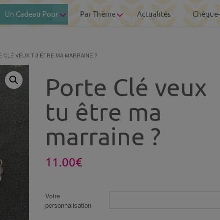
Un Cadeau Pour
Par Thème
Actualités
Chèque
E CLÉ VEUX TU ÊTRE MA MARRAINE ?
Porte Clé veux
tu être ma
marraine ?
11.00
€
Votre
personnalisation