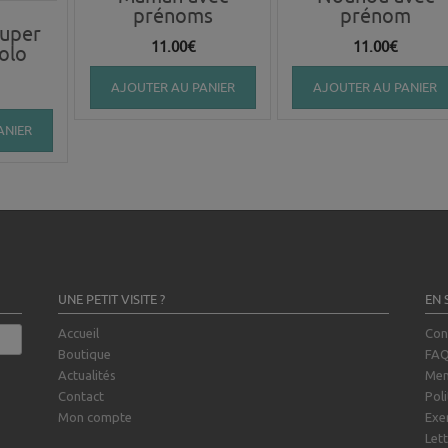
prénoms
prénom
Super
11.00
€
11.00
€
olo
AJOUTER AU PANIER
AJOUTER AU PANIER
ANIER
UNE PETIT VISITE ?
EN 
Accueil
Con
Boutique
FA
Actualités
Men
Contact
Poli
Mon compte
Exe
Lett