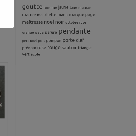
goutte
jaune
homme
maman
lune
mamie
marque page
manchette
marin
noel
noir
maîtresse
octobre rose
pendante
parure
orange
papa
porte clef
pompon
pois
pere noel
rouge
rose
sautoir
prénom
triangle
vert
école