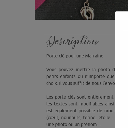
Description
Porte clé pour une Marraine.
Vous pouvez mettre la photo de vos
petits enfants ou n’importe quel phot
choix. il vous suffit de nous l’envoyer.
Les porte clés sont entièrement person
les textes sont modifiables ainsi que le
est également possible de modifier le
(cœur, nounours, tétine, étoile……) ou
une photo ou un prénom…