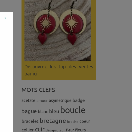
x
Découvrez les top des ventes
par ici
MOTS CLEFS
badge
acetate
asymetrique
amour
boucle
bague
bleu
blanc
bretagne
bracelet
coeur
broche
cuir
collier
fleurs
fleur
décapsuleur