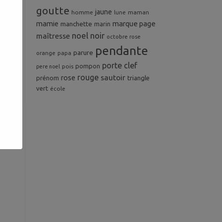
goutte
jaune
homme
maman
lune
te
mamie
marque page
manchette
marin
noel
noir
maîtresse
octobre rose
pendante
parure
orange
papa
porte clef
pompon
pois
pere noel
rouge
rose
sautoir
prénom
triangle
vert
école