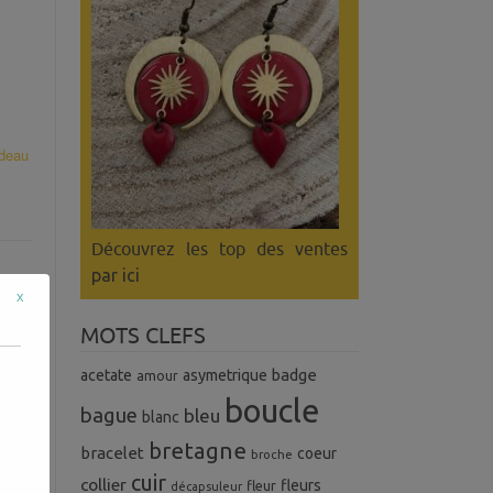
deau
Découvrez les top des ventes
par ici
x
MOTS CLEFS
badge
s :
acetate
asymetrique
amour
 Il
boucle
bague
bleu
blanc
ues
bretagne
bracelet
coeur
rer
broche
cuir
collier
fleurs
fleur
décapsuleur