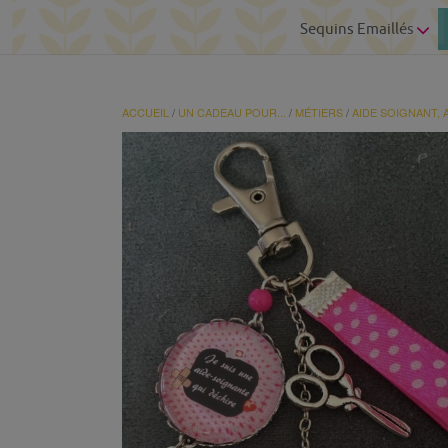
Sequins Emaillés
ACCUEIL
/
UN CADEAU POUR...
/
MÉTIERS
/
AIDE SOIGNANT, 