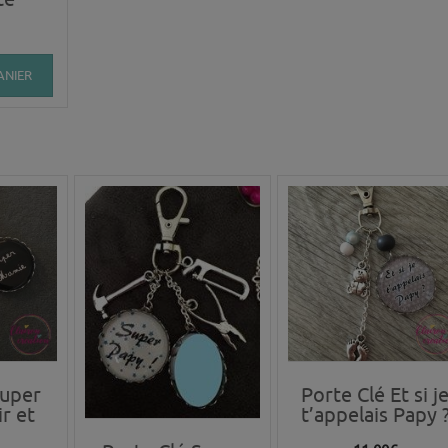
ANIER
Super
Porte Clé Et si j
r et
t’appelais Papy 