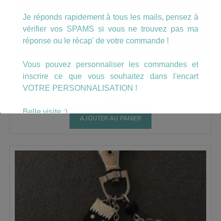
Je réponds rapidement à tous les mails, pensez à
vérifier vos SPAMS si vous ne trouvez pas ma
réponse ou le récap' de votre commande !
Vous pouvez personnaliser les commandes et
Porte Clé Nounou qui déchire avec prénom
inscrire ce que vous souhaitez dans l'encart
VOTRE PERSONNALISATION !
11.00
€
Belle visite :)
AJOUTER AU PANIER