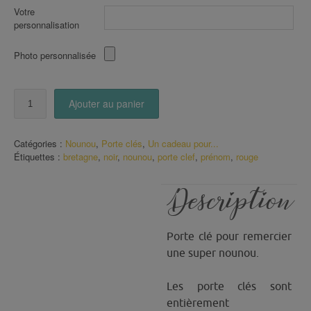
Votre
personnalisation
Photo personnalisée
quantité
Ajouter au panier
de
Porte
Clé
Catégories :
Nounou
,
Porte clés
,
Un cadeau pour...
une
Étiquettes :
bretagne
,
noir
,
nounou
,
porte clef
,
prénom
,
rouge
Nounou
qui
déchire
Description
ton
rouge
noir
Porte clé pour remercier
avec
prénom
une super nounou.
Les porte clés sont
entièrement