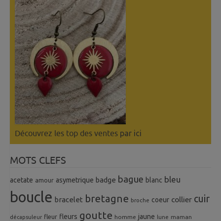
Découvrez les top des ventes
par ici
MOTS CLEFS
bague
bleu
badge
acetate
asymetrique
blanc
amour
boucle
bretagne
cuir
collier
bracelet
coeur
broche
goutte
fleurs
jaune
fleur
homme
maman
décapsuleur
lune