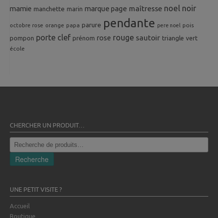
noel
noir
mamie
marque page
maîtresse
manchette
marin
pendante
parure
octobre rose
orange
pois
papa
pere noel
porte clef
rouge
rose
sautoir
pompon
prénom
triangle
vert
école
CHERCHER UN PRODUIT…
Recherche
pour :
Recherche
UNE PETIT VISITE ?
Accueil
Boutique