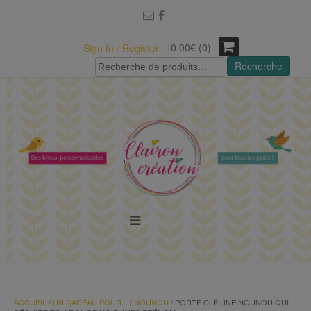
modal-check
0.00€ (0)
Sign In / Register
Recherche
Recherche
pour :
MENU
ACCUEIL
/
UN CADEAU POUR...
/
NOUNOU
/ PORTE CLÉ UNE NOUNOU QUI