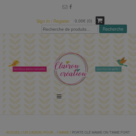
modal-check
0.00€ (0)
Sign In / Register
Recherche
Recherche
pour :
MENU
ACCUEIL
/
UN CADEAU POUR...
/
MAMIE
/ PORTE CLÉ MAMIE ON T’AIME FORT