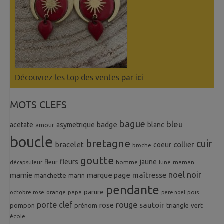
Découvrez les top des ventes
par ici
MOTS CLEFS
bague
bleu
badge
acetate
asymetrique
blanc
amour
boucle
bretagne
cuir
collier
bracelet
coeur
broche
goutte
fleurs
jaune
fleur
homme
maman
décapsuleur
lune
noel
noir
mamie
marque page
maîtresse
manchette
marin
pendante
parure
octobre rose
orange
pois
papa
pere noel
porte clef
rouge
rose
sautoir
pompon
prénom
triangle
vert
école