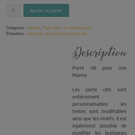
quantité
Ajouter au panier
de
Porte
Clé
Catégories :
Mamie
,
Porte clés
,
Un cadeau pour...
Mamie
Étiquettes :
bretagne
,
jaune
,
mamie
,
porte clef
On
t'aime
fort
Description
Porte clé pour une
Mamie.
Les porte clés sont
entièrement
personnalisables : les
textes sont modifiables
ainsi que les motifs. Il est
également possible de
modifier les breloques