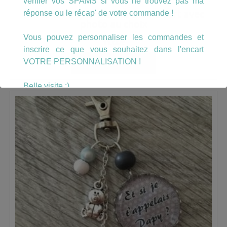
vérifier vos SPAMS si vous ne trouvez pas ma
Porte Clé Super Mamie thème vert avec
réponse ou le récap' de votre commande !
photo au choix
Vous pouvez personnaliser les commandes et
11.00
€
inscrire ce que vous souhaitez dans l'encart
VOTRE PERSONNALISATION !
AJOUTER AU PANIER
Belle visite :)