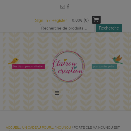
modal-check
0.00€ (0)
Sign In / Register
Recherche
Recherche
pour :
MENU
ACCUEIL
/
UN CADEAU POUR...
/
NOUNOU
/ PORTE CLÉ MA NOUNOU EST