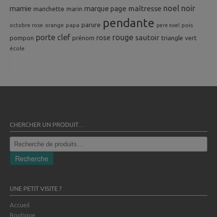
noel
noir
mamie
marque page
maîtresse
manchette
marin
pendante
parure
octobre rose
orange
pois
papa
pere noel
porte clef
rouge
rose
sautoir
pompon
prénom
triangle
vert
école
CHERCHER UN PRODUIT…
Recherche
pour :
Recherche
UNE PETIT VISITE ?
Accueil
Boutique