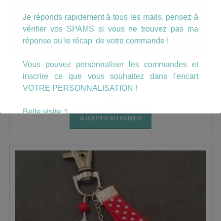
Je réponds rapidement à tous les mails, pensez à
vérifier vos SPAMS si vous ne trouvez pas ma
réponse ou le récap' de votre commande !
Vous pouvez personnaliser les commandes et
Porte Clé Nounou qui déchire avec prénom
inscrire ce que vous souhaitez dans l'encart
VOTRE PERSONNALISATION !
11.00
€
Belle visite :)
AJOUTER AU PANIER