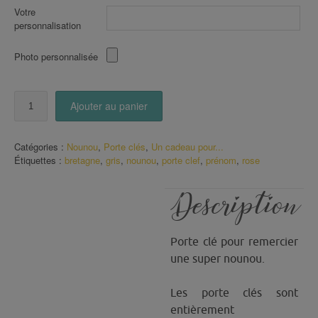
Votre
personnalisation
Photo personnalisée
quantité
Ajouter au panier
de
Porte
Clé
Catégories :
Nounou
,
Porte clés
,
Un cadeau pour...
ma
Étiquettes :
bretagne
,
gris
,
nounou
,
porte clef
,
prénom
,
rose
Nounou
est
géniale
Description
ton
gris
rose
Porte clé pour remercier
avec
prénom
une super nounou.
Les porte clés sont
entièrement