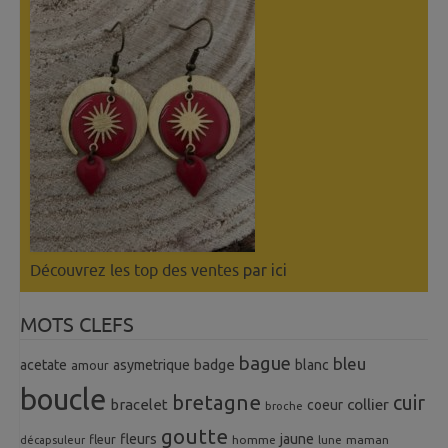
Découvrez les top des ventes
par ici
MOTS CLEFS
bague
bleu
badge
acetate
asymetrique
blanc
amour
boucle
bretagne
cuir
collier
bracelet
coeur
broche
goutte
fleurs
jaune
fleur
homme
maman
décapsuleur
lune