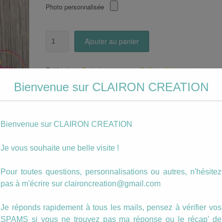
Photo personnalisée
quantité
Ajouter au panier
de
Bola
de
Catégories :
Bola de grossesse
,
Colliers
,
Naissance / mariag
grossesse
Étiquettes :
bébé
,
bola
,
bola de grossesse
,
bretagne
,
collier
,
:
Bienvenue sur CLAIRON CREATION
femme enceinte
,
naissance
Point
d'interrogation
?
Description
Bienvenue sur CLAIRON CREATION
Bola de grossesse avec bille musicale.
Je vous souhaite une belle visite !
Un bola de grossesse est un bijou spécialem
Pour toutes questions, personnalisations ou autres, n'hésitez
conçu pour les femmes enceintes. La petite bi
pas à m'écrire sur claironcreation@gmail.com
musicale émet de légers tintements lorsqu’e
roule. Le bola accompagne la future maman tout
Je réponds rapidement à tous les mails, pensez à vérifier vos
long de sa grossesse. Le Bola berce le bé
SPAMS si vous ne trouvez pas ma réponse ou le récap' de