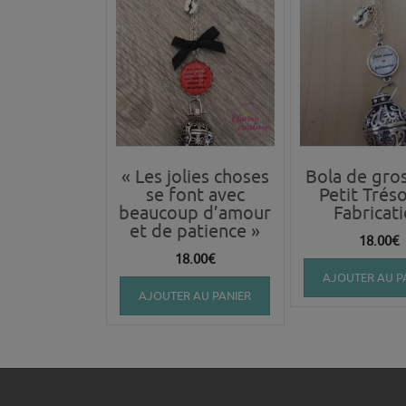
« Les jolies choses
Bola de gro
se font avec
Petit Trés
beaucoup d’amour
Fabricat
et de patience »
18.00
€
18.00
€
AJOUTER AU P
AJOUTER AU PANIER