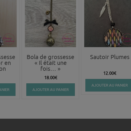
ssesse
Bola de grossesse
Sautoir Plumes
or en
« Il était une
ion
fois… »
12.00
€
18.00
€
AJOUTER AU PANIER
ANIER
AJOUTER AU PANIER