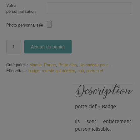
Votre
personnalisation
Photo personnalisée
quantité
Ajouter au panier
de
Parure
une
Catégories :
Mamie
,
Parure
,
Porte clés
,
Un cadeau pour...
Mamie
Étiquettes :
badge
,
mamie qui déchire
,
noir
,
porte clef
qui
déchire
fond
Description
noir
pois
blanc
porte clef + Badge
Ils sont entièrement
personnalisable.