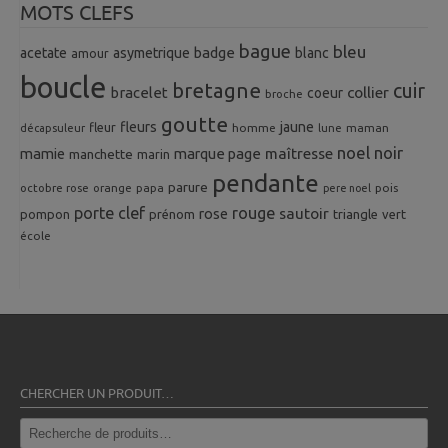
MOTS CLEFS
bague
bleu
badge
acetate
asymetrique
blanc
amour
boucle
bretagne
cuir
collier
bracelet
coeur
broche
goutte
fleurs
jaune
fleur
homme
maman
décapsuleur
lune
noel
noir
mamie
marque page
maîtresse
manchette
marin
pendante
parure
octobre rose
orange
pois
papa
pere noel
porte clef
rouge
rose
sautoir
pompon
prénom
triangle
vert
école
CHERCHER UN PRODUIT…
Recherche
pour :