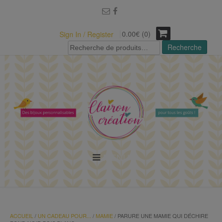
modal-check
0.00€ (0)
Sign In / Register
Recherche
Recherche
pour :
MENU
ACCUEIL
/
UN CADEAU POUR...
/
MAMIE
/ PARURE UNE MAMIE QUI DÉCHIRE