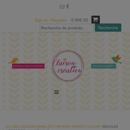
modal-check
0.00€ (0)
Sign In / Register
Recherche
Recherche
pour :
MENU
ACCUEIL
/
SEQUINS EMAILLÉS
/
PAR NOM
/
PIERROT LA LUNE
/ BOUCLES