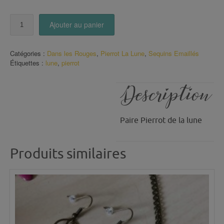
quantité
Ajouter au panier
de
Boucles
PIERROT
Catégories :
Dans les Rouges
,
Pierrot La Lune
,
Sequins Emaillés
de
Étiquettes :
lune
,
pierrot
la
lune
n°2
Description
(5)
Paire Pierrot de la lune
Produits similaires