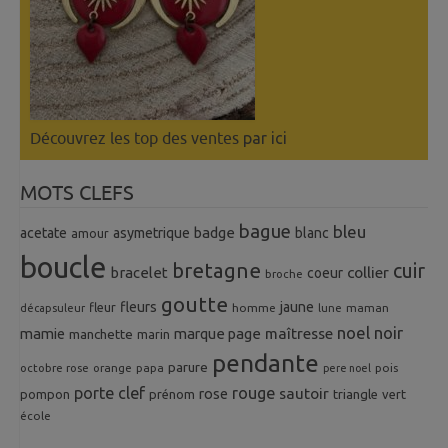
Découvrez les top des ventes
par ici
MOTS CLEFS
bague
bleu
badge
acetate
asymetrique
blanc
amour
boucle
bretagne
cuir
collier
bracelet
coeur
broche
goutte
fleurs
jaune
fleur
homme
maman
décapsuleur
lune
noel
noir
mamie
marque page
maîtresse
manchette
marin
pendante
parure
octobre rose
orange
pois
papa
pere noel
porte clef
rouge
rose
sautoir
pompon
prénom
triangle
vert
école