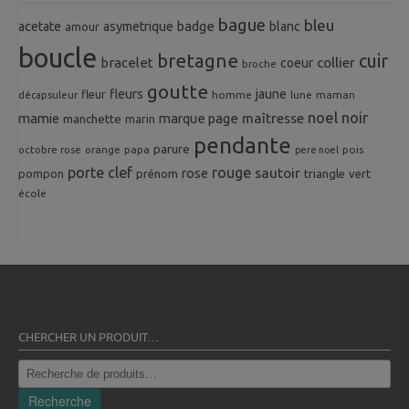
bague
bleu
badge
acetate
asymetrique
blanc
amour
boucle
bretagne
cuir
collier
bracelet
coeur
broche
goutte
fleurs
jaune
fleur
homme
maman
décapsuleur
lune
noel
noir
mamie
marque page
maîtresse
manchette
marin
pendante
parure
octobre rose
orange
pois
papa
pere noel
porte clef
rouge
rose
sautoir
pompon
prénom
triangle
vert
école
CHERCHER UN PRODUIT…
Recherche
pour :
Recherche