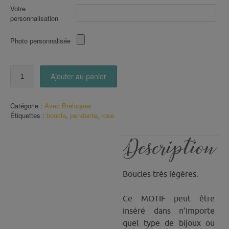
Votre
personnalisation
Photo personnalisée
quantité
Ajouter au panier
de
Boucles
pendantes
Catégorie :
Avec Breloques
Attrapes
Étiquettes :
boucle
,
pendante
,
rose
rêves
Roses
Description
Boucles très légères.
Ce MOTIF peut être
inséré dans n’importe
quel type de bijoux ou