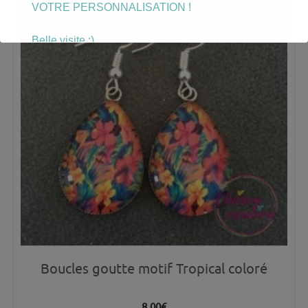
VOTRE PERSONNALISATION !
Belle visite :)
Boucles goutte motif Tropical coloré
8.00
€