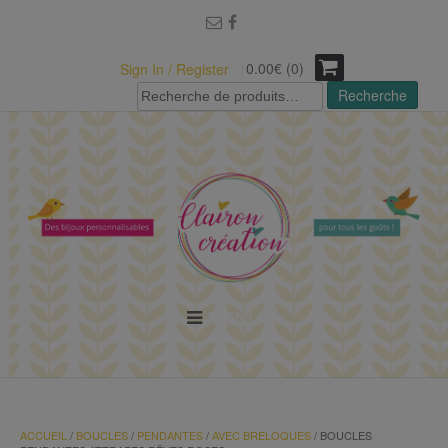
modal-check
0.00€ (0)
Sign In / Register
Recherche
Recherche
pour :
MENU
ACCUEIL
/
BOUCLES
/
PENDANTES
/
AVEC BRELOQUES
/ BOUCLES