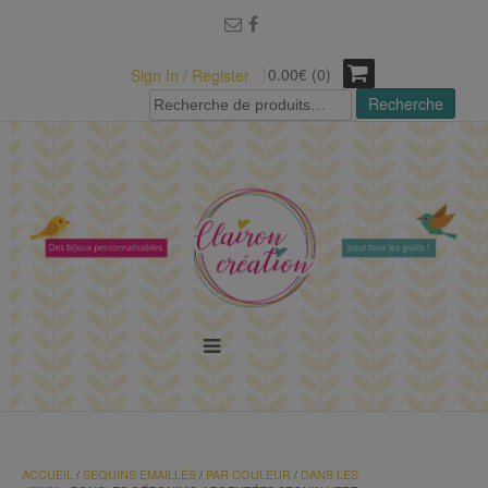
modal-check
0.00€ (0)
Sign In / Register
Recherche
Recherche
pour :
MENU
ACCUEIL
/
SEQUINS EMAILLÉS
/
PAR COULEUR
/
DANS LES