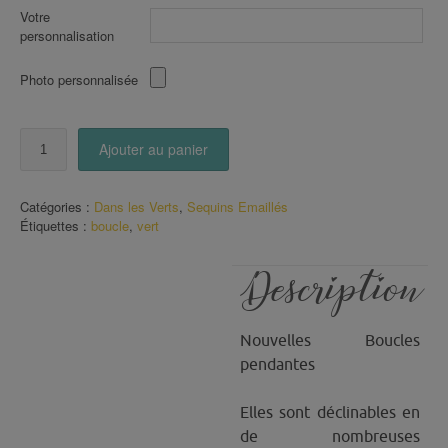
Votre
personnalisation
Photo personnalisée
quantité
Ajouter au panier
de
Boucles
Géronimo
Catégories :
Dans les Verts
,
Sequins Emaillés
Argentées
Étiquettes :
boucle
,
vert
sequin
Vert
Description
Nouvelles Boucles
pendantes
Elles sont déclinables en
de nombreuses