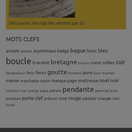
Découvrez les top des ventes
par ici
MOTS CLEFS
bague
bleu
badge
acetate
asymetrique
blanc
amour
boucle
bretagne
cuir
collier
bracelet
coeur
broche
goutte
fleurs
jaune
fleur
homme
maman
décapsuleur
lune
noel
noir
mamie
marque page
maîtresse
manchette
marin
pendante
parure
octobre rose
orange
pois
papa
pere noel
porte clef
rouge
rose
sautoir
pompon
prénom
triangle
vert
école