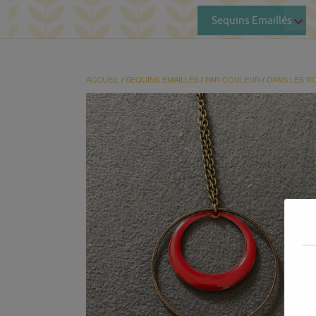
Sequins Emaillés
ACCUEIL
/
SEQUINS EMAILLÉS
/
PAR COULEUR
/
DANS LES R