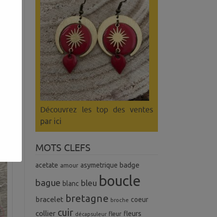
Découvrez les top des ventes
par ici
MOTS CLEFS
badge
acetate
asymetrique
amour
boucle
bague
bleu
blanc
bretagne
bracelet
coeur
broche
cuir
collier
fleurs
fleur
décapsuleur