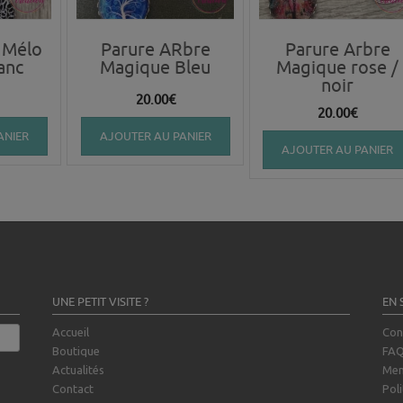
 Mélo
Parure ARbre
Parure Arbre
lanc
Magique Bleu
Magique rose /
noir
20.00
€
20.00
€
ANIER
AJOUTER AU PANIER
AJOUTER AU PANIER
UNE PETIT VISITE ?
EN 
Accueil
Con
Boutique
FA
Actualités
Men
Contact
Poli