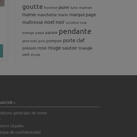
goutte
jaune
homme
maman
lune
mamie
marque page
manchette
marin
noel
noir
maîtresse
octobre rose
pendante
parure
orange
papa
porte clef
pompon
pois
pere noel
rouge
rose
sautoir
prénom
triangle
vert
école
SAVOIR +
ditions générales de vente
Q
tions Légales
tique de confidentialité