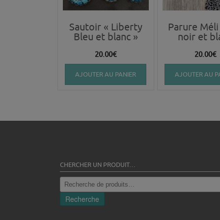
Sautoir « Liberty
Parure Méli
Bleu et blanc »
noir et b
20.00
€
20.00
€
AJOUTER AU PANIER
AJOUTER AU P
CHERCHER UN PRODUIT…
Recherche
pour :
Recherche