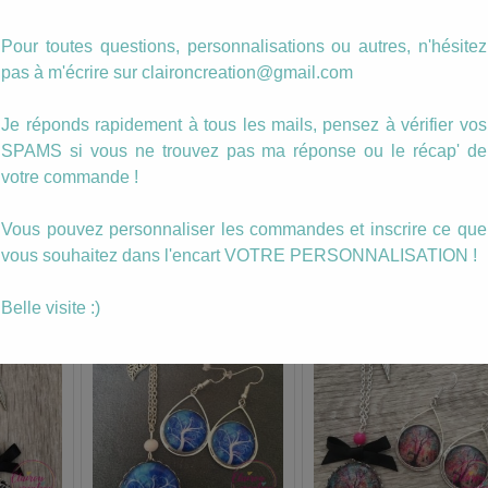
Description
Pour toutes questions, personnalisations ou autres, n'hésitez
pas à m'écrire sur claironcreation@gmail.com
Sautoir cercles cuivrés et motifs couleur rouge
Je réponds rapidement à tous les mails, pensez à vérifier vos
SPAMS si vous ne trouvez pas ma réponse ou le récap' de
votre commande !
Vous pouvez personnaliser les commandes et inscrire ce que
vous souhaitez dans l'encart VOTRE PERSONNALISATION !
Belle visite :)