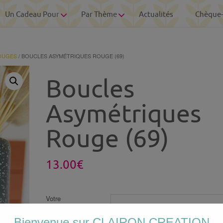
Un Cadeau Pour
Par Thème
Actualités
Chèque
OUGES
/ BOUCLES ASYMÉTRIQUES ROUGE (69)
Boucles
Asymétriques
Rouge (69)
13.00
€
Votre
personnalisation
Bienvenue sur CLAIRON CREATION