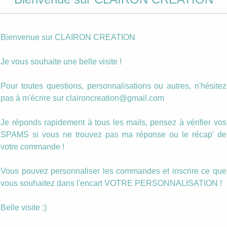
Photo personnalisée
quantité
Bienvenue sur CLAIRON CREATION
Ajouter au panier
de
Boucles
Je vous souhaite une belle visite !
Asymétriques
Catégories :
Asymétrique
,
Dans les Rouges
,
Sequins Emaill
Rouge
Étiquette :
asymetrique
(69)
Pour toutes questions, personnalisations ou autres, n'hésitez
pas à m'écrire sur claironcreation@gmail.com
Description
Je réponds rapidement à tous les mails, pensez à vérifier vos
SPAMS si vous ne trouvez pas ma réponse ou le récap' de
Paire Asymétrique
votre commande !
Il est possible de les décliner de plusieurs façons.
Vous pouvez personnaliser les commandes et inscrire ce que
vous souhaitez dans l'encart VOTRE PERSONNALISATION !
N’hésitez pas à me contacter.
Belle visite :)
Clairon Création