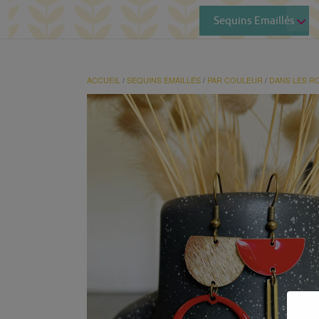
Sequins Emaillés
ACCUEIL
/
SEQUINS EMAILLÉS
/
PAR COULEUR
/
DANS LES R