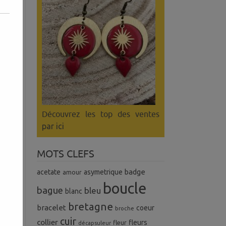
és
Découvrez les top des ventes
par ici
MOTS CLEFS
badge
acetate
asymetrique
amour
boucle
bague
bleu
blanc
bretagne
bracelet
coeur
broche
cuir
collier
fleurs
fleur
décapsuleur