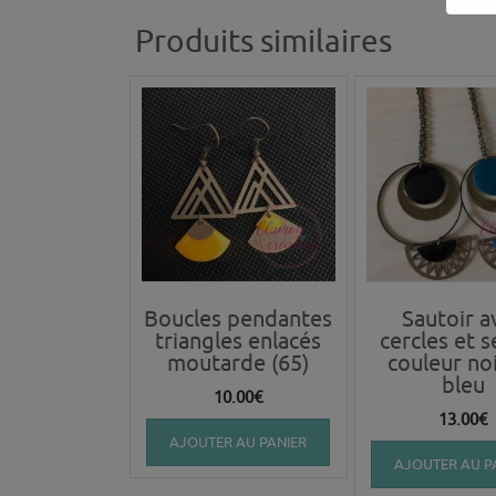
Produits similaires
Boucles pendantes
Sautoir a
triangles enlacés
cercles et 
moutarde (65)
couleur no
bleu
10.00
€
13.00
€
AJOUTER AU PANIER
AJOUTER AU P