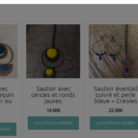
vec
Sautoir avec
Sautoir éventail
sequin
cercles et ronds
cuivré et perle
ir ou
jaunes
bleue + Créoles
14.00
€
22.00
€
AJOUTER AU PANIER
AJOUTER AU PANIER
ANIER