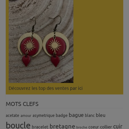
Découvrez les top des ventes
par ici
MOTS CLEFS
bague
bleu
badge
acetate
asymetrique
blanc
amour
boucle
bretagne
cuir
collier
bracelet
coeur
broche