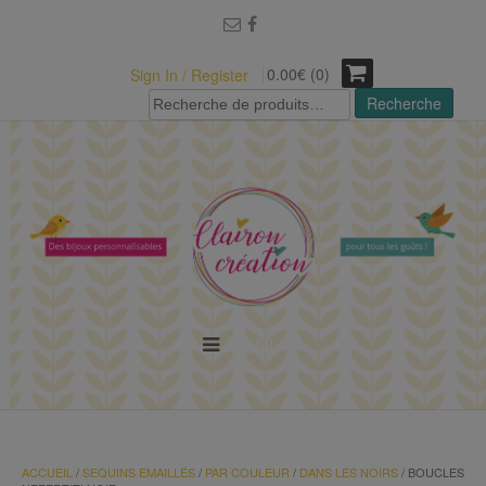
modal-check
0.00€ (0)
Sign In / Register
Recherche
Recherche
pour :
MENU
ACCUEIL
/
SEQUINS EMAILLÉS
/
PAR COULEUR
/
DANS LES NOIRS
/ BOUCLES