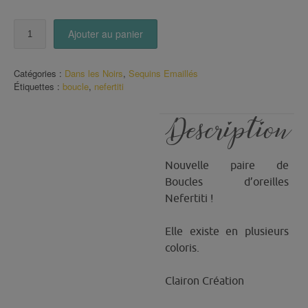
quantité
Ajouter au panier
de
Boucles
Nefertiti
Catégories :
Dans les Noirs
,
Sequins Emaillés
Noir
Étiquettes :
boucle
,
nefertiti
Description
Nouvelle paire de
Boucles d’oreilles
Nefertiti !
Elle existe en plusieurs
coloris.
Clairon Création