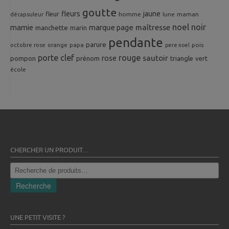
goutte
fleurs
jaune
fleur
homme
maman
décapsuleur
lune
noel
noir
mamie
marque page
maîtresse
manchette
marin
pendante
parure
octobre rose
orange
pois
papa
pere noel
porte clef
rouge
rose
sautoir
pompon
prénom
triangle
vert
école
CHERCHER UN PRODUIT…
Recherche
pour :
Recherche
UNE PETIT VISITE ?