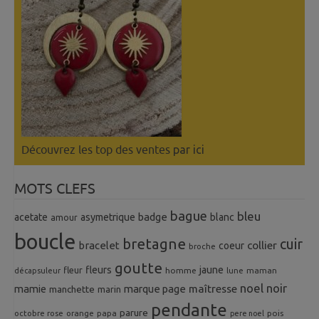
Découvrez les top des ventes
par ici
MOTS CLEFS
bague
bleu
badge
acetate
asymetrique
blanc
amour
boucle
bretagne
cuir
collier
bracelet
coeur
broche
goutte
fleurs
jaune
fleur
homme
maman
décapsuleur
lune
noel
noir
mamie
marque page
maîtresse
manchette
marin
pendante
parure
octobre rose
orange
pois
papa
pere noel