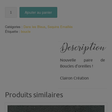
quantité
Ajouter au panier
de
Boucles
Sandra
Catégories :
Dans les Bleus
,
Sequins Emaillés
(2)
Étiquette :
boucle
Description
Nouvelle paire de
Boucles d’oreilles !
Clairon Création
Produits similaires