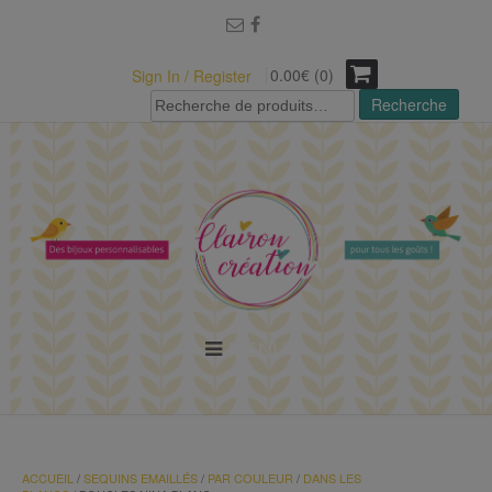
modal-check
0.00€ (0)
Sign In / Register
Recherche
Recherche
pour :
MENU
ACCUEIL
/
SEQUINS EMAILLÉS
/
PAR COULEUR
/
DANS LES