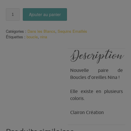
quantité
Ajouter au panier
de
Boucles
Nina
Catégories :
Dans les Blancs
,
Sequins Emaillés
Blanc
Étiquettes :
boucle
,
nina
Description
Nouvelle paire de
Boucles d’oreilles Nina !
Elle existe en plusieurs
coloris.
Clairon Création