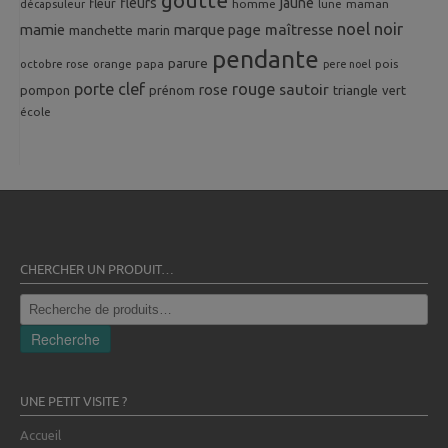
goutte
fleurs
jaune
fleur
homme
maman
décapsuleur
lune
noel
noir
mamie
marque page
maîtresse
manchette
marin
pendante
parure
octobre rose
orange
pois
papa
pere noel
porte clef
rouge
rose
sautoir
pompon
prénom
triangle
vert
école
CHERCHER UN PRODUIT…
Recherche
pour :
Recherche
UNE PETIT VISITE ?
Accueil