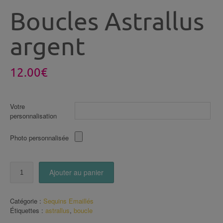
Boucles Astrallus
argent
12.00
€
Votre
personnalisation
Photo personnalisée
quantité
Ajouter au panier
de
Boucles
Astrallus
Catégorie :
Sequins Emaillés
argent
Étiquettes :
astrallus
,
boucle