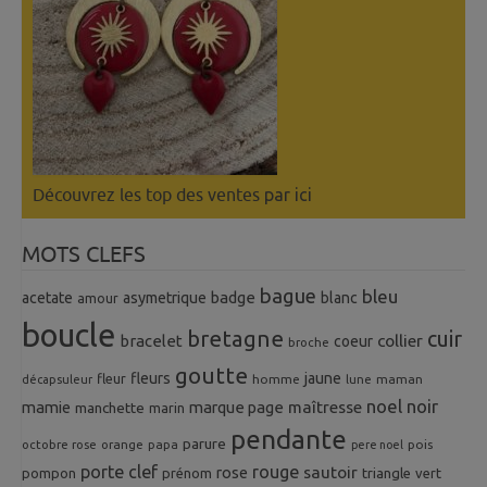
Découvrez les top des ventes
par ici
MOTS CLEFS
bague
bleu
badge
acetate
asymetrique
blanc
amour
boucle
bretagne
cuir
collier
bracelet
coeur
broche
goutte
fleurs
jaune
fleur
homme
maman
décapsuleur
lune
noel
noir
mamie
marque page
maîtresse
manchette
marin
pendante
parure
octobre rose
orange
pois
papa
pere noel
porte clef
rouge
rose
sautoir
pompon
prénom
triangle
vert